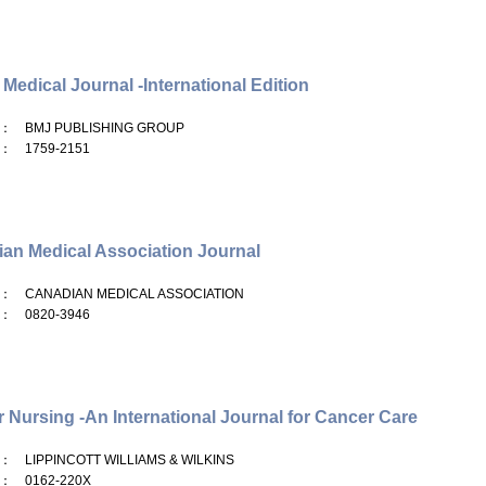
h Medical Journal -International Edition
： BMJ PUBLISHING GROUP
： 1759-2151
an Medical Association Journal
： CANADIAN MEDICAL ASSOCIATION
： 0820-3946
 Nursing -An International Journal for Cancer Care
： LIPPINCOTT WILLIAMS & WILKINS
： 0162-220X