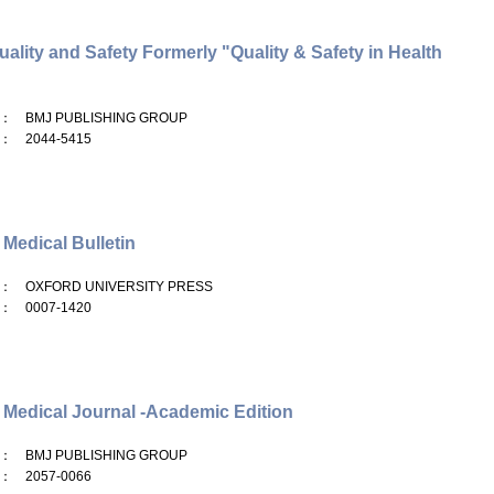
ality and Safety Formerly "Quality & Safety in Health
： BMJ PUBLISHING GROUP
： 2044-5415
 Medical Bulletin
： OXFORD UNIVERSITY PRESS
： 0007-1420
h Medical Journal -Academic Edition
： BMJ PUBLISHING GROUP
： 2057-0066