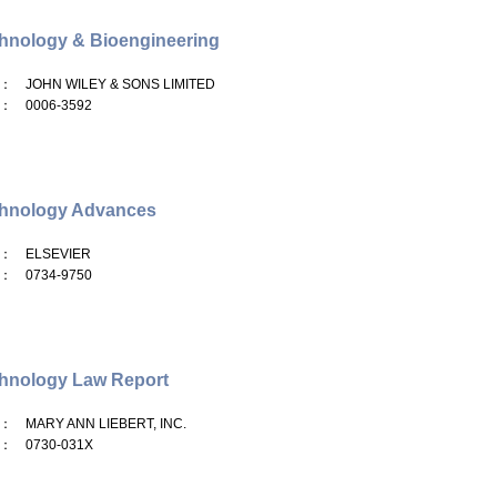
hnology & Bioengineering
： JOHN WILEY & SONS LIMITED
： 0006-3592
chnology Advances
： ELSEVIER
： 0734-9750
hnology Law Report
： MARY ANN LIEBERT, INC.
： 0730-031X