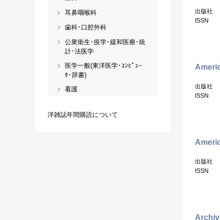
出版社
耳鼻咽喉科
ISSN
歯科･口腔外科
公衆衛生･疫学･緩和医療･統
計･法医学
医学一般(東洋医学･ｺﾝﾋﾟｭｰ
Americ
ﾀ･辞書)
出版社
看護
ISSN
洋雑誌年間購読について
Americ
出版社
ISSN
Archiv