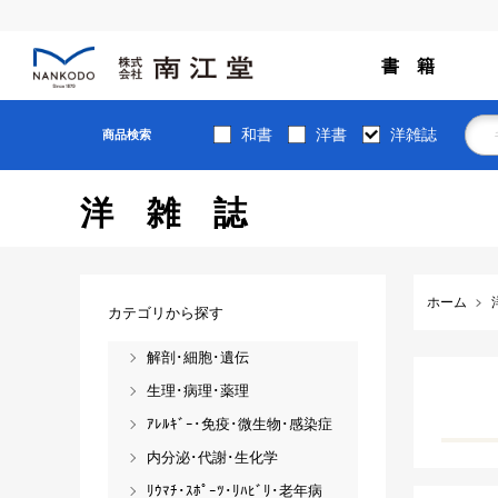
書 籍
和書
洋書
洋雑誌
商品検索
洋雑誌
ホーム
カテゴリから探す
解剖･細胞･遺伝
生理･病理･薬理
ｱﾚﾙｷﾞｰ･免疫･微生物･感染症
内分泌･代謝･生化学
ﾘｳﾏﾁ･ｽﾎﾟｰﾂ･ﾘﾊﾋﾞﾘ･老年病