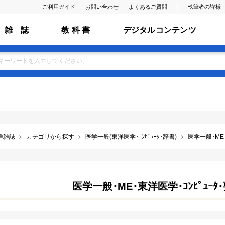
ご利用ガイド
お問い合わせ
よくあるご質問
執筆者の皆様
雑 誌
教 科 書
デジタルコンテンツ
洋雑誌
カテゴリから探す
医学一般(東洋医学･ｺﾝﾋﾟｭｰﾀ･辞書)
医学一般･ME･
医学一般･ME･東洋医学･ｺﾝﾋﾟｭｰ