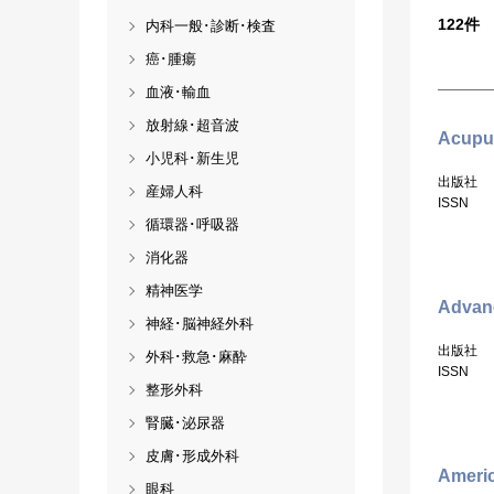
122
件
内科一般･診断･検査
癌･腫瘍
血液･輸血
放射線･超音波
Acupun
小児科･新生児
出版社
産婦人科
ISSN
循環器･呼吸器
消化器
精神医学
Advanc
神経･脳神経外科
出版社
外科･救急･麻酔
ISSN
整形外科
腎臓･泌尿器
皮膚･形成外科
Americ
眼科