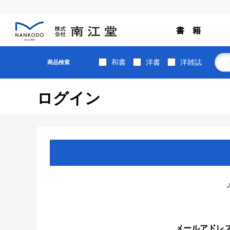
書 籍
和書
洋書
洋雑誌
商品検索
ログイン
メールアドレ