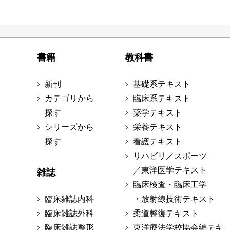
書籍
教科書
新刊
基礎系テキスト
カテゴリから
臨床系テキスト
探す
薬学テキスト
シリーズから
栄養テキスト
探す
看護テキスト
リハビリ／スポーツ
／東洋医学テキスト
雑誌
臨床検査・臨床工学
臨床雑誌内科
・放射線技術テキスト
臨床雑誌外科
柔道整復テキスト
臨床雑誌整形
東洋療法学校協会編テキ