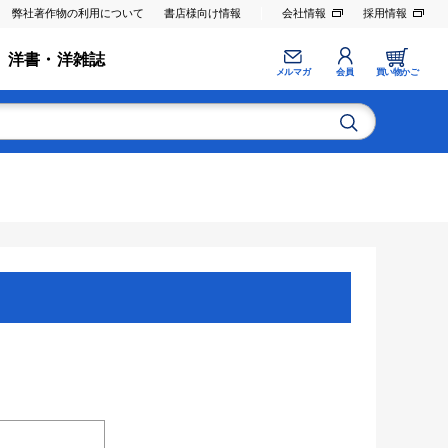
弊社著作物の利用について
書店様向け情報
会社情報
採用情報
洋書・洋雑誌
メルマガ
会員
買い物かご
。