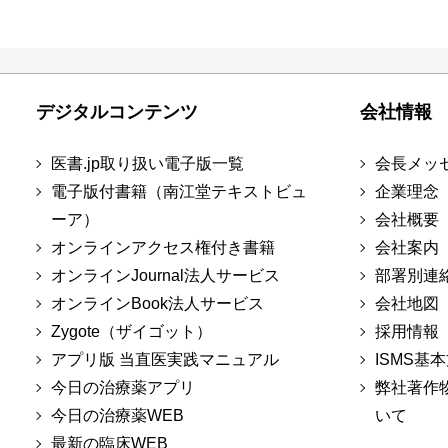
デジタルコンテンツ
会社情報
医書.jp取り扱い電子版一覧
会長メッ
電子版付書籍（南江堂テキストビュ
企業理念
ーア）
会社概要
オンラインアクセス権付き書籍
会社案内
オンラインJournal法人サービス
部署別連
オンラインBook法人サービス
会社地図
Zygote（ザイゴット）
採用情報
アプリ版 当直医実践マニュアル
ISMS基
今日の治療薬アプリ
弊社著作
今日の治療薬WEB
いて
最新の臨床WEB