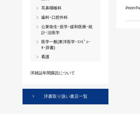
耳鼻咽喉科
Print+F
歯科･口腔外科
公衆衛生･疫学･緩和医療･統
計･法医学
医学一般(東洋医学･ｺﾝﾋﾟｭｰ
ﾀ･辞書)
看護
洋雑誌年間購読について
洋書取り扱い書店一覧