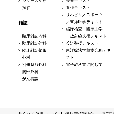
シリーズから
栄養テキスト
探す
看護テキスト
リハビリ／スポーツ
／東洋医学テキスト
雑誌
臨床検査・臨床工学
臨床雑誌内科
・放射線技術テキスト
臨床雑誌外科
柔道整復テキスト
臨床雑誌整形
東洋療法学校協会編テキ
外科
スト
別冊整形外科
電子教科書に関して
胸部外科
がん看護
サイトのご利用について
個人情報保護方針
特定商