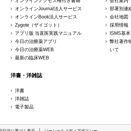
オンラインアクセス権付き書籍
会社案内
オンラインJournal法人サービス
部署別連
オンラインBook法人サービス
会社地図
Zygote（ザイゴット）
採用情報
アプリ版 当直医実践マニュアル
ISMS基
今日の治療薬アプリ
弊社著作
今日の治療薬WEB
いて
最新の臨床WEB
洋書・洋雑誌
洋書
洋雑誌
電子製品
取引法に基づく表示
ソーシャルメディアポリシー