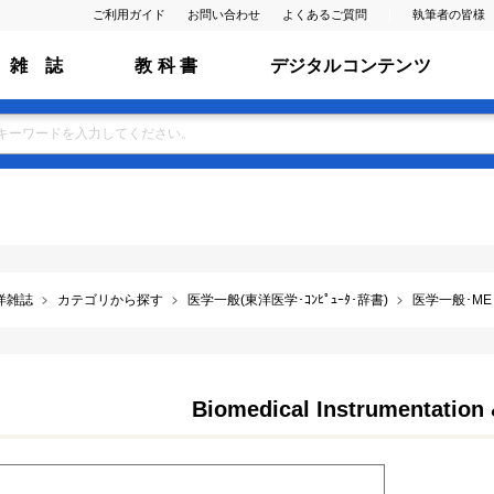
ご利用ガイド
お問い合わせ
よくあるご質問
執筆者の皆様
雑 誌
教 科 書
デジタルコンテンツ
洋雑誌
カテゴリから探す
医学一般(東洋医学･ｺﾝﾋﾟｭｰﾀ･辞書)
医学一般･ME･
Biomedical Instrumentation