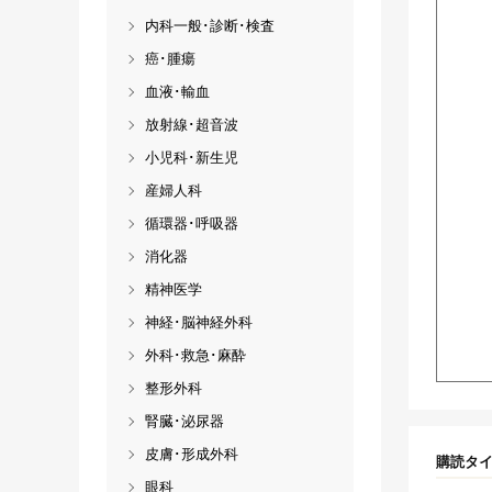
内科一般･診断･検査
癌･腫瘍
血液･輸血
放射線･超音波
小児科･新生児
産婦人科
循環器･呼吸器
消化器
精神医学
神経･脳神経外科
外科･救急･麻酔
整形外科
腎臓･泌尿器
皮膚･形成外科
購読タ
眼科