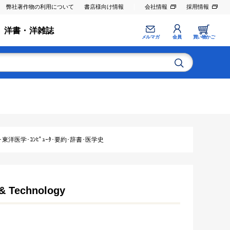
弊社著作物の利用について
書店様向け情報
会社情報
採用情報
洋書・洋雑誌
メルマガ
会員
買い物かご
東洋医学･ｺﾝﾋﾟｭｰﾀ･要約･辞書･医学史
 & Technology