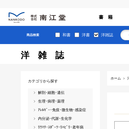
書 籍
和書
洋書
洋雑誌
商品検索
洋雑誌
ホーム
カテゴリから探す
解剖･細胞･遺伝
生理･病理･薬理
ｱﾚﾙｷﾞｰ･免疫･微生物･感染症
内分泌･代謝･生化学
ﾘｳﾏﾁ･ｽﾎﾟｰﾂ･ﾘﾊﾋﾞﾘ･老年病