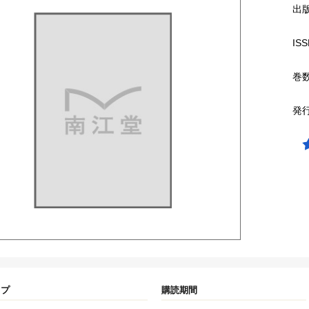
出
ISS
巻
発
イプ
購読期間