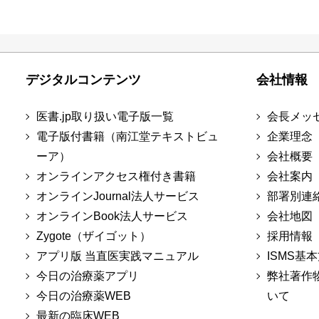
デジタルコンテンツ
会社情報
医書.jp取り扱い電子版一覧
会長メッ
電子版付書籍（南江堂テキストビュ
企業理念
ーア）
会社概要
オンラインアクセス権付き書籍
会社案内
オンラインJournal法人サービス
部署別連
オンラインBook法人サービス
会社地図
Zygote（ザイゴット）
採用情報
アプリ版 当直医実践マニュアル
ISMS基
今日の治療薬アプリ
弊社著作
今日の治療薬WEB
いて
最新の臨床WEB