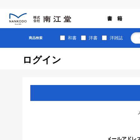
書 籍
和書
洋書
洋雑誌
商品検索
ログイン
メールアドレ