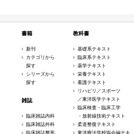
書籍
教科書
新刊
基礎系テキスト
カテゴリから
臨床系テキスト
探す
薬学テキスト
シリーズから
栄養テキスト
探す
看護テキスト
リハビリ／スポーツ
／東洋医学テキスト
雑誌
臨床検査・臨床工学
臨床雑誌内科
・放射線技術テキスト
臨床雑誌外科
柔道整復テキスト
臨床雑誌整形
東洋療法学校協会編テキ