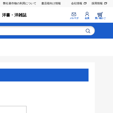
弊社著作物の利用について
書店様向け情報
会社情報
採用情報
洋書・洋雑誌
メルマガ
会員
買い物かご
。