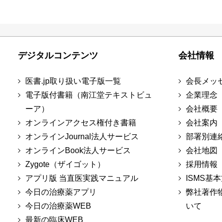
デジタルコンテンツ
会社情報
医書.jp取り扱い電子版一覧
会長メッ
電子版付書籍（南江堂テキストビュ
企業理念
ーア）
会社概要
オンラインアクセス権付き書籍
会社案内
オンラインJournal法人サービス
部署別連
オンラインBook法人サービス
会社地図
Zygote（ザイゴット）
採用情報
アプリ版 当直医実践マニュアル
ISMS基
今日の治療薬アプリ
弊社著作
今日の治療薬WEB
いて
最新の臨床WEB