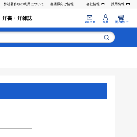
弊社著作物の利用について
書店様向け情報
会社情報
採用情報
洋書・洋雑誌
メルマガ
会員
買い物かご
。