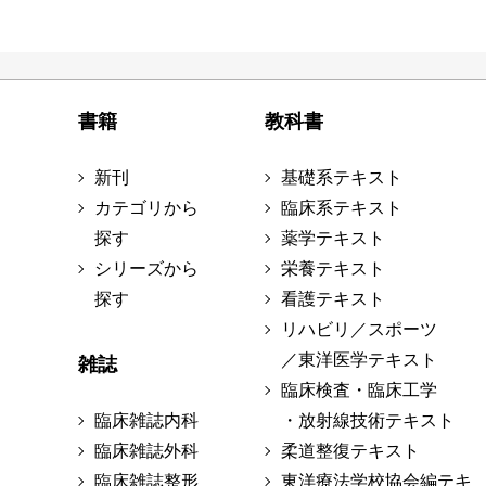
書籍
教科書
新刊
基礎系テキスト
カテゴリから
臨床系テキスト
探す
薬学テキスト
シリーズから
栄養テキスト
探す
看護テキスト
リハビリ／スポーツ
／東洋医学テキスト
雑誌
臨床検査・臨床工学
臨床雑誌内科
・放射線技術テキスト
臨床雑誌外科
柔道整復テキスト
臨床雑誌整形
東洋療法学校協会編テキ