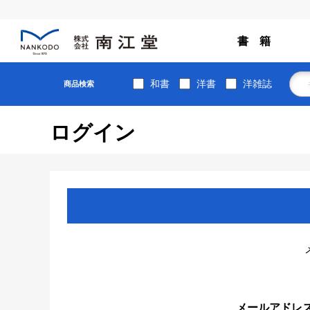
書 籍
和書
洋書
洋雑誌
商品検索
ログイン
メールアドレ