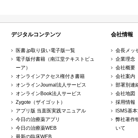
デジタルコンテンツ
会社情報
医書.jp取り扱い電子版一覧
会長メッ
電子版付書籍（南江堂テキストビュ
企業理念
ーア）
会社概要
オンラインアクセス権付き書籍
会社案内
オンラインJournal法人サービス
部署別連
オンラインBook法人サービス
会社地図
Zygote（ザイゴット）
採用情報
アプリ版 当直医実践マニュアル
ISMS基
今日の治療薬アプリ
弊社著作
今日の治療薬WEB
いて
最新の臨床WEB