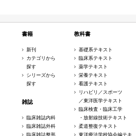
書籍
教科書
新刊
基礎系テキスト
カテゴリから
臨床系テキスト
探す
薬学テキスト
シリーズから
栄養テキスト
探す
看護テキスト
リハビリ／スポーツ
／東洋医学テキスト
雑誌
臨床検査・臨床工学
臨床雑誌内科
・放射線技術テキスト
臨床雑誌外科
柔道整復テキスト
臨床雑誌整形
東洋療法学校協会編テキ