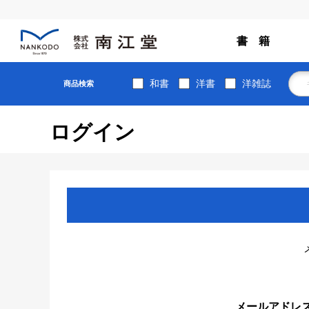
書 籍
和書
洋書
洋雑誌
商品検索
ログイン
メールアドレ