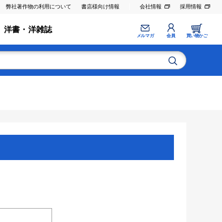
弊社著作物の利用について
書店様向け情報
会社情報
採用情報
洋書・洋雑誌
メルマガ
会員
買い物かご
。