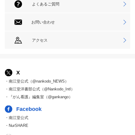
よくあるご質問
お問い合わせ
アクセス
X
・南江堂公式（@nankodo_NEWS）
・南江堂洋書部公式（@Nankodo_Intl）
・『がん看護』編集室（@gankango）
Facebook
・南江堂公式
・NurSHARE