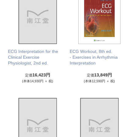
ECG Interpretation for the
ECG Workout, 8th ed.
Clinical Exercise
- Exercises in Arrhythmia
Physiologist, 2nd ed.
Interpretation
16,423円
13,849円
定価
定価
(本体14,930円 ＋ 税)
(本体12,590円 ＋ 税)