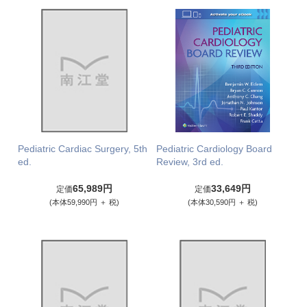
Pediatric Cardiac Surgery, 5th
Pediatric Cardiology Board
ed.
Review, 3rd ed.
65,989円
33,649円
定価
定価
(本体59,990円 ＋ 税)
(本体30,590円 ＋ 税)