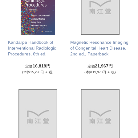
Kandarpa Handbook of
Magnetic Resonance Imaging
Interventional Radiologic
of Congenital Heart Disease,
Procedures, 6th ed.
2nd ed., Paperback
16,819円
21,967円
定価
定価
(本体15,290円 ＋ 税)
(本体19,970円 ＋ 税)