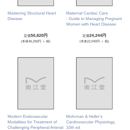
Mastering Structural Heart
Maternal Cardiac Care
Disease
- Guide to Managing Pregnant
Women with Heart Disease
50,820円
24,244円
定価
定価
(本体46,200円 ＋ 税)
(本体22,040円 ＋ 税)
Modern Endovascular
Mohrman & Heller's
Modalities for Treatment of
Cardiovascular Physiology,
Challenging Peripheral Arterial
10th ed.