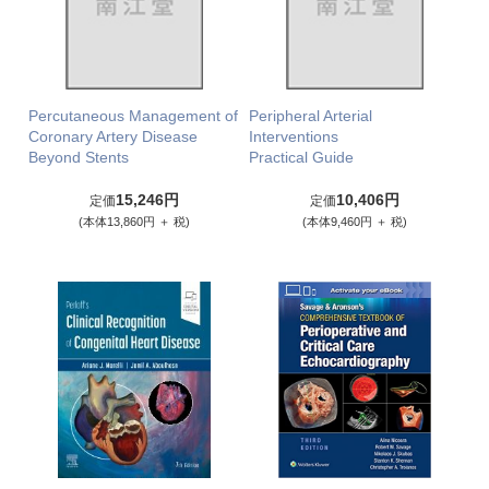
Percutaneous Management of
Peripheral Arterial
Coronary Artery Disease
Interventions
Beyond Stents
Practical Guide
15,246円
10,406円
定価
定価
(本体13,860円 ＋ 税)
(本体9,460円 ＋ 税)