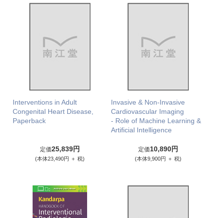
Interventions in Adult
Invasive & Non-Invasive
Congenital Heart Disease,
Cardiovascular Imaging
Paperback
- Role of Machine Learning &
Artificial Intelligence
25,839円
10,890円
定価
定価
(本体23,490円 ＋ 税)
(本体9,900円 ＋ 税)