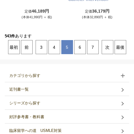
46,189円
36,179円
定価
定価
(本体41,990円 ＋ 税)
(本体32,890円 ＋ 税)
あります
543件
最初
前
3
4
5
6
7
次
最後
カテゴリから探す
近刊書一覧
シリーズから探す
好評参考書・教科書
臨床留学への道 USMLE対策