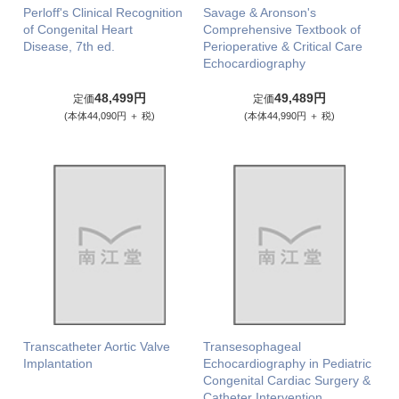
Perloff's Clinical Recognition
Savage & Aronson's
of Congenital Heart
Comprehensive Textbook of
Disease, 7th ed.
Perioperative & Critical Care
Echocardiography
48,499円
49,489円
定価
定価
(本体44,090円 ＋ 税)
(本体44,990円 ＋ 税)
Transcatheter Aortic Valve
Transesophageal
Implantation
Echocardiography in Pediatric
Congenital Cardiac Surgery &
Catheter Intervention