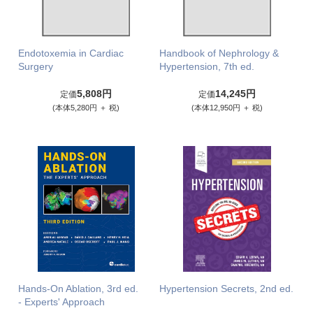
Endotoxemia in Cardiac
Handbook of Nephrology &
Surgery
Hypertension, 7th ed.
5,808円
14,245円
定価
定価
(本体5,280円 ＋ 税)
(本体12,950円 ＋ 税)
Hands-On Ablation, 3rd ed.
Hypertension Secrets, 2nd ed.
- Experts' Approach