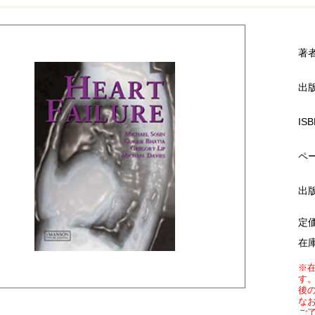
著
出
ISB
ペ
出
定
在
※
す
後
な
ご