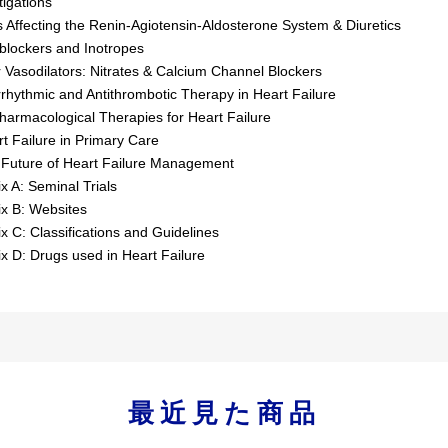
tigations
s Affecting the Renin-Agiotensin-Aldosterone System & Diuretics
-blockers and Inotropes
r Vasodilators: Nitrates & Calcium Channel Blockers
rrhythmic and Antithrombotic Therapy in Heart Failure
harmacological Therapies for Heart Failure
t Failure in Primary Care
 Future of Heart Failure Management
x A: Seminal Trials
x B: Websites
x C: Classifications and Guidelines
x D: Drugs used in Heart Failure
最近見た商品