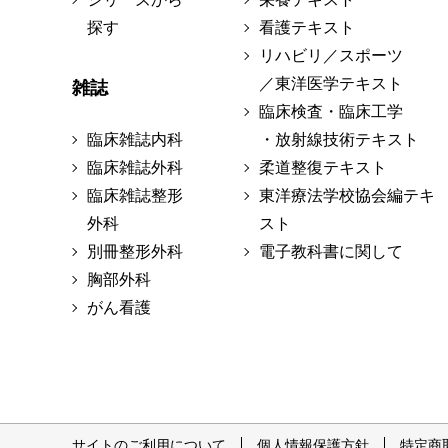
探す
看護テキスト
リハビリ／スポーツ
／東洋医学テキスト
雑誌
臨床検査・臨床工学
臨床雑誌内科
・放射線技術テキスト
臨床雑誌外科
柔道整復テキスト
臨床雑誌整形
東洋療法学校協会編テキ
外科
スト
別冊整形外科
電子教科書に関して
胸部外科
がん看護
サイトのご利用について
個人情報保護方針
特定商