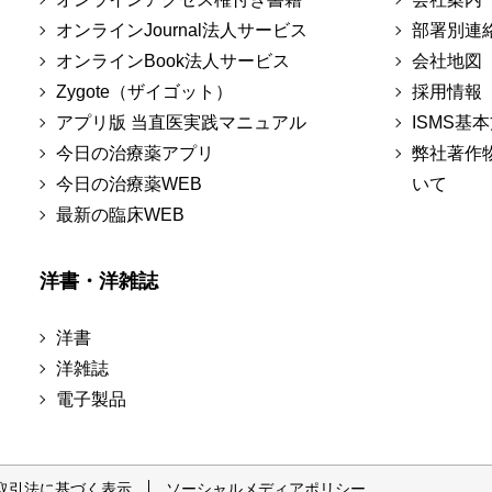
オンラインJournal法人サービス
部署別連
オンラインBook法人サービス
会社地図
Zygote（ザイゴット）
採用情報
アプリ版 当直医実践マニュアル
ISMS基
今日の治療薬アプリ
弊社著作
今日の治療薬WEB
いて
最新の臨床WEB
洋書・洋雑誌
洋書
洋雑誌
電子製品
取引法に基づく表示
ソーシャルメディアポリシー