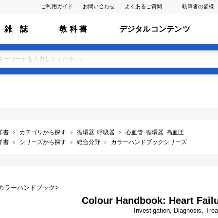
ご利用ガイド
お問い合わせ
よくあるご質問
執筆者の皆様
雑 誌
教 科 書
デジタルコンテンツ
洋書
カテゴリから探す
循環器･呼吸器
心血管･循環器･高血圧
洋書
シリーズから探す
総合分野
カラーハンドブックシリーズ
カラーハンドブック>
Colour Handbook: Heart Fail
- Investigation, Diagnosis, Tre