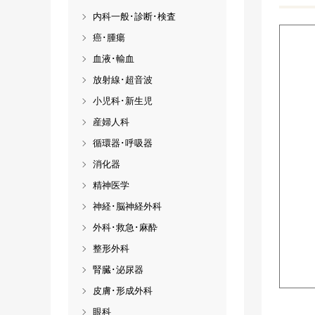
内科一般･診断･検査
癌･腫瘍
血液･輸血
放射線･超音波
小児科･新生児
産婦人科
循環器･呼吸器
消化器
精神医学
神経･脳神経外科
外科･救急･麻酔
整形外科
腎臓･泌尿器
皮膚･形成外科
眼科