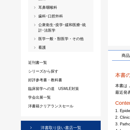
耳鼻咽喉科
歯科･口腔外科
公衆衛生･疫学･緩和医療･統
計･法医学
医学一般・獣医学・その他
看護
商品
近刊書一覧
シリーズから探す
本書
好評参考書・教科書
本書は
臨床留学への道 USMLE対策
最近発
学会出展一覧
Conte
洋書籍クリアランスセール
1. Epid
2. Clini
3. Path
洋書取り扱い書店一覧