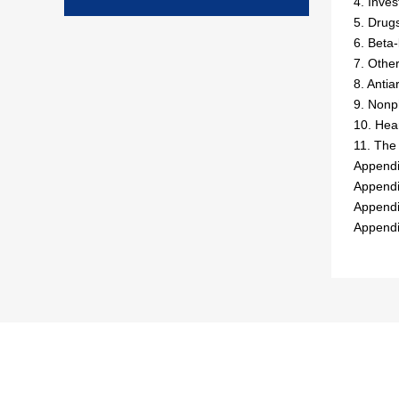
4. Inves
5. Drug
6. Beta
7. Othe
8. Antia
9. Nonp
10. Hear
11. The
Appendi
Appendi
Appendi
Appendi