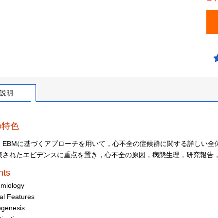
説明
の特色
，EBMに基づくアプローチを用いて，心不全の症候群に関する詳しい全
表されたエビデンスに重点を置き，心不全の原因，病態生理，研究報告
nts
emiology
cal Features
ogenesis