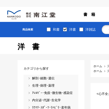
書 籍
和書
洋書
洋雑誌
商品検索
洋書
ホーム
カテゴリから探す
ホーム
解剖･細胞･遺伝
生理･病理･薬理
ｱﾚﾙｷﾞｰ･免疫･微生物･感染症
<心不全
内分泌･代謝･生化学
ﾘｳﾏﾁ･ｽﾎﾟｰﾂ･ﾘﾊﾋﾞﾘ･老年病