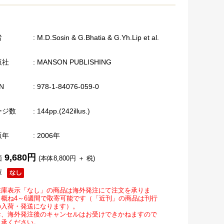
者
: M.D.Sosin & G.Bhatia & G.Yh.Lip et al.
版社
: MANSON PUBLISHING
N
: 978-1-84076-059-0
ージ数
: 144pp.(242illus.)
版年
: 2006年
9,680円
価
(本体8,800円 ＋ 税)
庫
在庫表示「なし」の商品は海外発注にて注文を承りま
。概ね4～6週間で取寄可能です（「近刊」の商品は刊行
の入荷・発送になります）。
お、海外発注後のキャンセルはお受けできかねますので
了承ください。