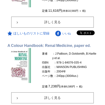
ページ数
：240pp.(300illus.)
11,616円
定価
(本体10,560円 ＋ 税)
詳しく見る
ほしいものリストに登録
いいね
A Colour Handbook: Renal Medicine, paper ed.
著者
：J.Pattison, D.Goldsmith, B.Hartle
y et al.
ISBN
：978-1-84076-035-4
出版社
：MANSON PUBLISHING
出版年
：2004年
ページ数
：240pp.(300illus.)
7,238円
定価
(本体6,580円 ＋ 税)
詳しく見る