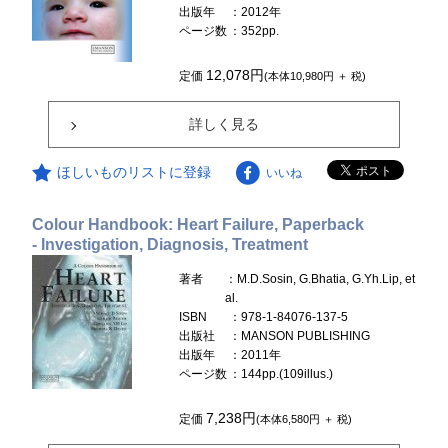
出版年
：2012年
ページ数
：352pp.
12,078円
定価
(本体10,980円 ＋ 税)
詳しく見る
ほしいものリストに登録
いいね
Colour Handbook: Heart Failure, Paperback
- Investigation, Diagnosis, Treatment
著者
：M.D.Sosin, G.Bhatia, G.Yh.Lip, et
al.
ISBN
：978-1-84076-137-5
出版社
：MANSON PUBLISHING
出版年
：2011年
ページ数
：144pp.(109illus.)
7,238円
定価
(本体6,580円 ＋ 税)