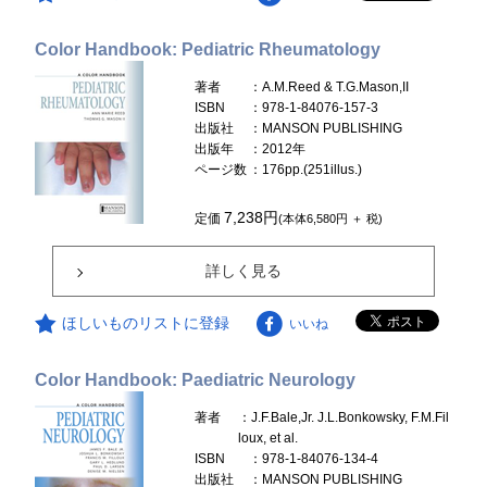
Color Handbook: Pediatric Rheumatology
著者
：A.M.Reed & T.G.Mason,II
ISBN
：978-1-84076-157-3
出版社
：MANSON PUBLISHING
出版年
：2012年
ページ数
：176pp.(251illus.)
7,238円
定価
(本体6,580円 ＋ 税)
詳しく見る
ほしいものリストに登録
いいね
Color Handbook: Paediatric Neurology
著者
：J.F.Bale,Jr. J.L.Bonkowsky, F.M.Fil
loux, et al.
ISBN
：978-1-84076-134-4
出版社
：MANSON PUBLISHING