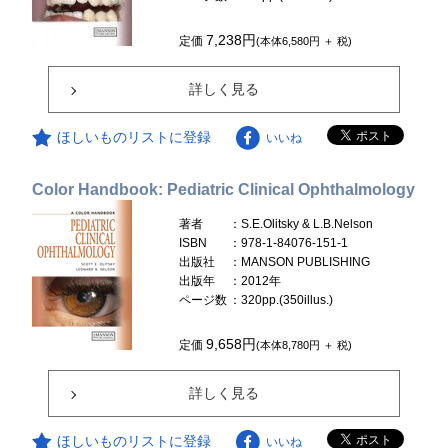
7,238円
定価
(本体6,580円 ＋ 税)
詳しく見る
ほしいものリストに登録
いいね
Color Handbook: Pediatric Clinical Ophthalmology
著者
：S.E.Olitsky & L.B.Nelson
ISBN
：978-1-84076-151-1
出版社
：MANSON PUBLISHING
出版年
：2012年
ページ数
：320pp.(350illus.)
9,658円
定価
(本体8,780円 ＋ 税)
詳しく見る
ほしいものリストに登録
いいね