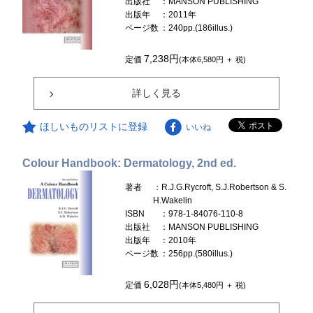
出版社
：MANSON PUBLISHING
出版年
：2011年
ページ数
：240pp.(186illus.)
7,238円
定価
(本体6,580円 ＋ 税)
詳しく見る
ほしいものリストに登録
いいね
Colour Handbook: Dermatology, 2nd ed.
著者
：R.J.G.Rycroft, S.J.Robertson & S.
H.Wakelin
ISBN
：978-1-84076-110-8
出版社
：MANSON PUBLISHING
出版年
：2010年
ページ数
：256pp.(580illus.)
6,028円
定価
(本体5,480円 ＋ 税)