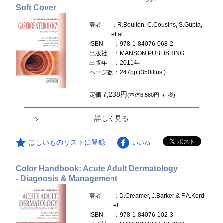
Soft Cover
著者
：R.Boulton, C.Cousins, S.Gupta,
et al.
ISBN
：978-1-84076-068-2
出版社
：MANSON PUBLISHING
出版年
：2011年
ページ数
：247pp.(350illus.)
7,238円
定価
(本体6,580円 ＋ 税)
詳しく見る
ほしいものリストに登録
いいね
Color Handbook: Acute Adult Dermatology
- Diagnosis & Management
著者
：D.Creamer, J.Barker & F.A.Kerd
el
ISBN
：978-1-84076-102-3