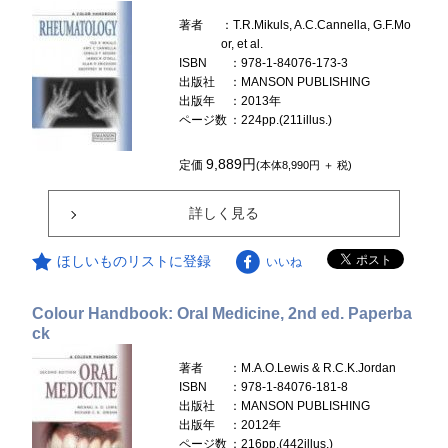
著者
：T.R.Mikuls, A.C.Cannella, G.F.Mo
or, et al.
ISBN
：978-1-84076-173-3
出版社
：MANSON PUBLISHING
出版年
：2013年
ページ数
：224pp.(211illus.)
9,889円
定価
(本体8,990円 ＋ 税)
詳しく見る
ほしいものリストに登録
いいね
Colour Handbook: Oral Medicine, 2nd ed. Paperba
ck
著者
：M.A.O.Lewis & R.C.K.Jordan
ISBN
：978-1-84076-181-8
出版社
：MANSON PUBLISHING
出版年
：2012年
ページ数
：216pp.(442illus.)