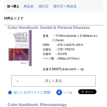
商品名
発行日
発行日＋商品名
並べ替え
あります
15件
Color Handbook: Genital & Perianal Diseases
著者
：T.F.Mroczkowski, L.E.Millikan & L.
C.Parish
ISBN
：978-1-84076-190-0
出版社
：CRC PRESS
出版年
：2014年
ページ数
：288pp.(247illus.)
9,889円
定価
(本体8,990円 ＋ 税)
詳しく見る
ほしいものリストに登録
いいね
Color Handbook: Rheumatology