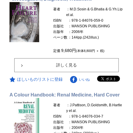
著者
：M.D.Sosin & G.Bhatia & G.Yh.Lip
et al.
ISBN
：978-1-84076-059-0
出版社
：MANSON PUBLISHING
出版年
：2006年
ページ数
：144pp.(242illus.)
9,680円
定価
(本体8,800円 ＋ 税)
詳しく見る
ほしいものリストに登録
いいね
A Colour Handbook: Renal Medicine, Hard Cover
著者
：J.Pattison, D.Goldsmith, B.Hartle
y et al.
ISBN
：978-1-84076-034-7
出版社
：MANSON PUBLISHING
出版年
：2004年