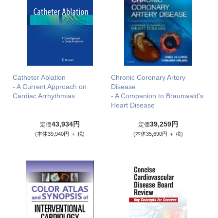
Catheter Ablation
Chronic Coronary Artery
- A Current Approach on
Disease
Cardiac Arrhythmias
- A Companion to Braunwald's
Heart Disease
43,934円
39,259円
定価
定価
(本体39,940円 ＋ 税)
(本体35,690円 ＋ 税)