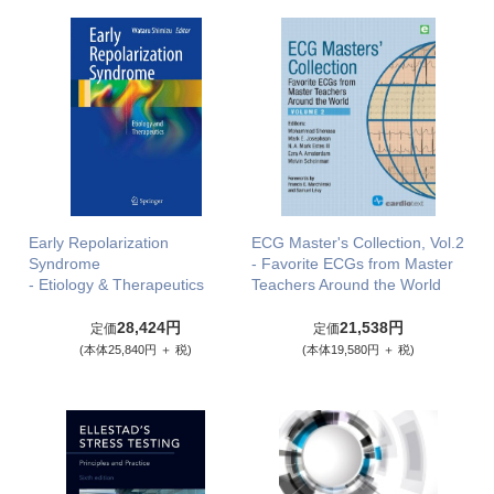
Early Repolarization
ECG Master's Collection, Vol.2
Syndrome
- Favorite ECGs from Master
- Etiology & Therapeutics
Teachers Around the World
28,424円
21,538円
定価
定価
(本体25,840円 ＋ 税)
(本体19,580円 ＋ 税)