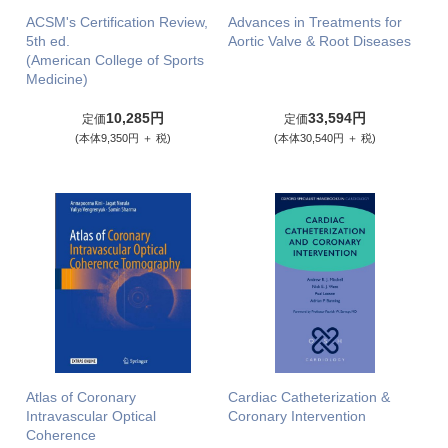
ACSM's Certification Review,
Advances in Treatments for
5th ed.
Aortic Valve & Root Diseases
(American College of Sports
Medicine)
10,285円
33,594円
定価
定価
(本体9,350円 ＋ 税)
(本体30,540円 ＋ 税)
Atlas of Coronary
Cardiac Catheterization &
Intravascular Optical
Coronary Intervention
Coherence