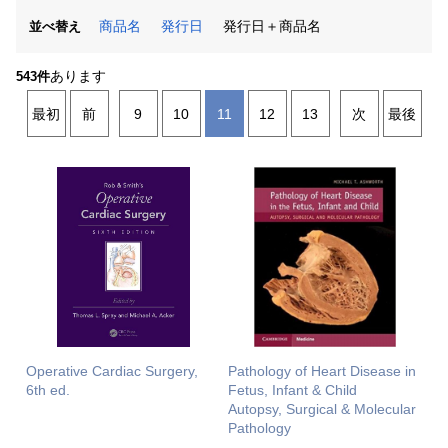
商品名
発行日
発行日＋商品名
並べ替え
あります
543件
最初
前
9
10
11
12
13
次
最後
Operative Cardiac Surgery,
Pathology of Heart Disease in
6th ed.
Fetus, Infant & Child
Autopsy, Surgical & Molecular
Pathology