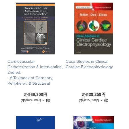
Cardiovascular
Case Studies in Clinical
Catheterization & Intervention,
Cardiac Electrophysiology
2nd ed.
- A Textbook of Coronary,
Peripheral, & Structural
69,300円
39,259円
定価
定価
(本体63,000円 ＋ 税)
(本体35,690円 ＋ 税)