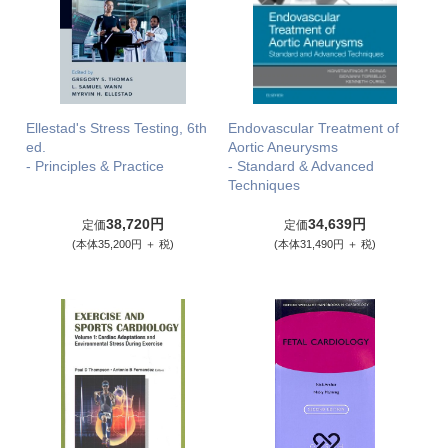
Ellestad's Stress Testing, 6th
Endovascular Treatment of
ed.
Aortic Aneurysms
- Principles & Practice
- Standard & Advanced
Techniques
38,720円
34,639円
定価
定価
(本体35,200円 ＋ 税)
(本体31,490円 ＋ 税)