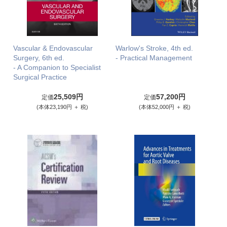
Vascular & Endovascular
Warlow's Stroke, 4th ed.
Surgery, 6th ed.
- Practical Management
- A Companion to Specialist
Surgical Practice
25,509円
57,200円
定価
定価
(本体23,190円 ＋ 税)
(本体52,000円 ＋ 税)