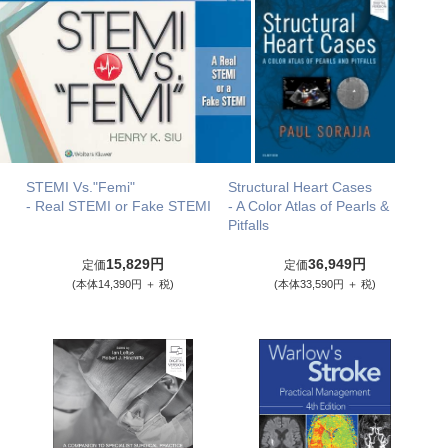
STEMI Vs."Femi"
Structural Heart Cases
- Real STEMI or Fake STEMI
- A Color Atlas of Pearls &
Pitfalls
15,829円
36,949円
定価
定価
(本体14,390円 ＋ 税)
(本体33,590円 ＋ 税)