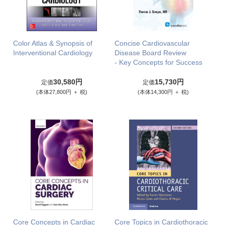
Color Atlas & Synopsis of
Concise Cardiovascular
Interventional Cardiology
Disease Board Review
- Key Concepts for Success
30,580円
15,730円
定価
定価
(本体27,800円 ＋ 税)
(本体14,300円 ＋ 税)
Core Concepts in Cardiac
Core Topics in Cardiothoracic