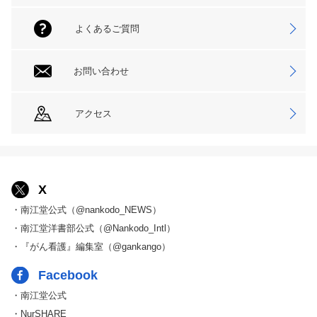
よくあるご質問
お問い合わせ
アクセス
X
・南江堂公式（@nankodo_NEWS）
・南江堂洋書部公式（@Nankodo_Intl）
・『がん看護』編集室（@gankango）
Facebook
・南江堂公式
・NurSHARE