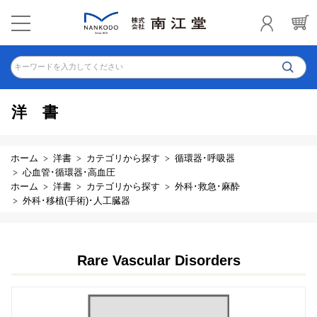
キーワードを入力してください
洋書
ホーム
洋書
カテゴリから探す
循環器･呼吸器
心血管･循環器･高血圧
ホーム
洋書
カテゴリから探す
外科･救急･麻酔
外科･移植(手術)･人工臓器
Rare Vascular Disorders