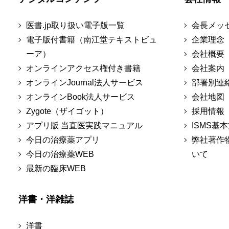
医書.jp取り扱い電子版一覧
会長メッ
電子版付書籍（南江堂テキストビュ
企業理念
ーア）
会社概要
オンラインアクセス権付き書籍
会社案内
オンラインJournal法人サービス
部署別連
オンラインBook法人サービス
会社地図
Zygote（ザイゴット）
採用情報
アプリ版 当直医実践マニュアル
ISMS基
今日の治療薬アプリ
弊社著作
今日の治療薬WEB
いて
最新の臨床WEB
洋書・洋雑誌
洋書