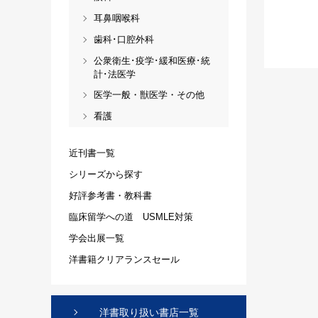
耳鼻咽喉科
歯科･口腔外科
公衆衛生･疫学･緩和医療･統
計･法医学
医学一般・獣医学・その他
看護
近刊書一覧
シリーズから探す
好評参考書・教科書
臨床留学への道 USMLE対策
学会出展一覧
洋書籍クリアランスセール
洋書取り扱い書店一覧