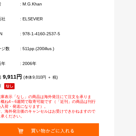
者
: M.G.Khan
版社
: ELSEVIER
N
: 978-1-4160-2537-5
ージ数
: 511pp.(200illus.)
版年
: 2006年
9,911円
価
(本体9,010円 ＋ 税)
庫
在庫表示「なし」の商品は海外発注にて注文を承りま
。概ね4～6週間で取寄可能です（「近刊」の商品は刊行
の入荷・発送になります）。
お、海外発注後のキャンセルはお受けできかねますので
了承ください。