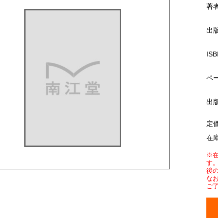
著
出
ISB
ペ
出
定
在
※
す
後
な
ご