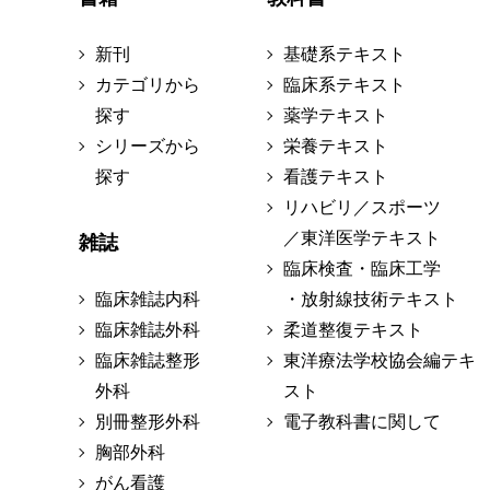
新刊
基礎系テキスト
カテゴリから
臨床系テキスト
探す
薬学テキスト
シリーズから
栄養テキスト
探す
看護テキスト
リハビリ／スポーツ
／東洋医学テキスト
雑誌
臨床検査・臨床工学
臨床雑誌内科
・放射線技術テキスト
臨床雑誌外科
柔道整復テキスト
臨床雑誌整形
東洋療法学校協会編テキ
外科
スト
別冊整形外科
電子教科書に関して
胸部外科
がん看護