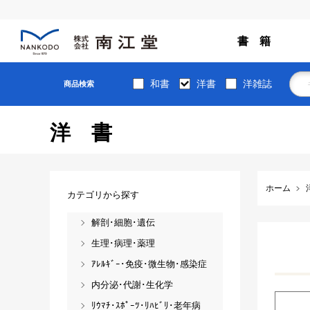
書 籍
和書
洋書
洋雑誌
商品検索
洋書
ホーム
カテゴリから探す
解剖･細胞･遺伝
生理･病理･薬理
ｱﾚﾙｷﾞｰ･免疫･微生物･感染症
内分泌･代謝･生化学
ﾘｳﾏﾁ･ｽﾎﾟｰﾂ･ﾘﾊﾋﾞﾘ･老年病