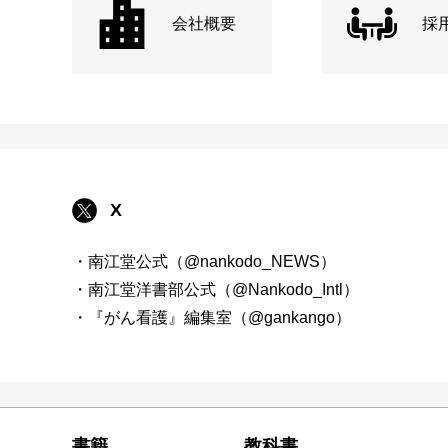
会社概要
採
X
・南江堂公式（@nankodo_NEWS）
・南江堂洋書部公式（@Nankodo_Intl）
・『がん看護』編集室（@gankango）
書籍
教科書