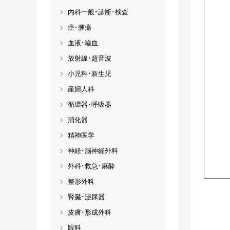
内科一般･診断･検査
癌･腫瘍
血液･輸血
放射線･超音波
小児科･新生児
産婦人科
循環器･呼吸器
消化器
精神医学
神経･脳神経外科
外科･救急･麻酔
整形外科
腎臓･泌尿器
皮膚･形成外科
眼科