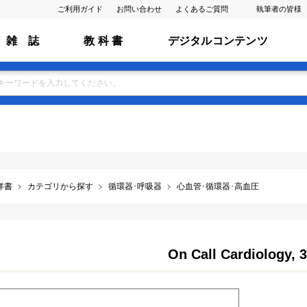
ご利用ガイド
お問い合わせ
よくあるご質問
執筆者の皆様
雑 誌
教 科 書
デジタルコンテンツ
洋書
カテゴリから探す
循環器･呼吸器
心血管･循環器･高血圧
On Call Cardiology, 3