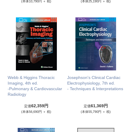
(本体10,790円 ＋ 税)
(本体25,190円 ＋ 税)
Webb & Higgins Thoracic
Josephson's Clinical Cardiac
Imaging, 4th ed.
Electrophysiology, 7th ed.
-Pulmonary & Cardiovascular
- Techniques & Interpretations
Radiology
62,359円
61,369円
定価
定価
(本体56,690円 ＋ 税)
(本体55,790円 ＋ 税)