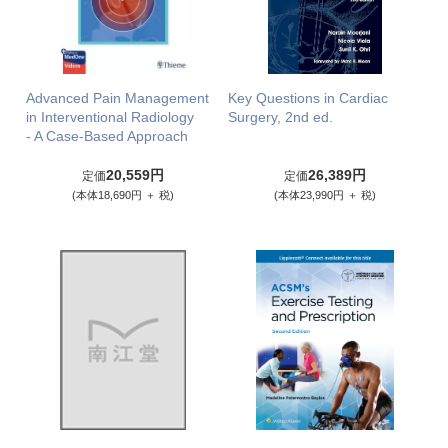
Advanced Pain Management
Key Questions in Cardiac
in Interventional Radiology
Surgery, 2nd ed.
- A Case-Based Approach
20,559円
26,389円
定価
定価
(本体18,690円 ＋ 税)
(本体23,990円 ＋ 税)