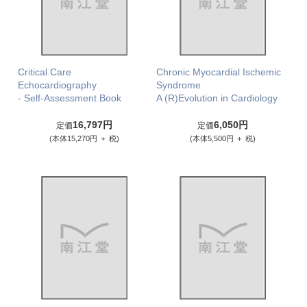
Critical Care
Chronic Myocardial Ischemic
Echocardiography
Syndrome
- Self-Assessment Book
A (R)Evolution in Cardiology
16,797円
6,050円
定価
定価
(本体15,270円 ＋ 税)
(本体5,500円 ＋ 税)