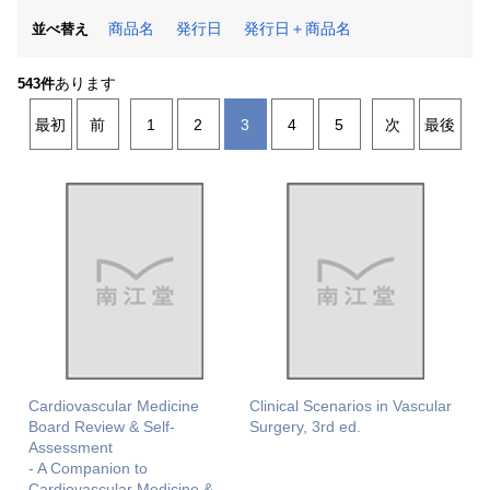
商品名
発行日
発行日＋商品名
並べ替え
あります
543件
最初
前
1
2
3
4
5
次
最後
Cardiovascular Medicine
Clinical Scenarios in Vascular
Board Review & Self-
Surgery, 3rd ed.
Assessment
- A Companion to
Cardiovascular Medicine &