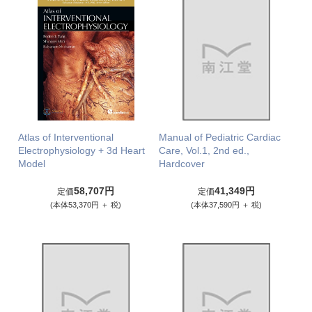
Atlas of Interventional
Manual of Pediatric Cardiac
Electrophysiology + 3d Heart
Care, Vol.1, 2nd ed.,
Model
Hardcover
58,707円
41,349円
定価
定価
(本体53,370円 ＋ 税)
(本体37,590円 ＋ 税)