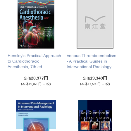
Hensley's Practical Approach
Venous Thromboembolism
to Cardiothoracic
- A Practical Guides in
Anesthesia, 7th ed.
Interventional Radiology
20,977円
19,349円
定価
定価
(本体19,070円 ＋ 税)
(本体17,590円 ＋ 税)