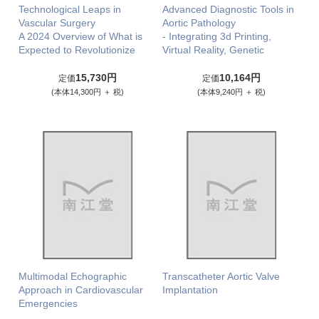
Technological Leaps in
Advanced Diagnostic Tools in
Vascular Surgery
Aortic Pathology
A 2024 Overview of What is
- Integrating 3d Printing,
Expected to Revolutionize
Virtual Reality, Genetic
15,730円
10,164円
定価
定価
(本体14,300円 ＋ 税)
(本体9,240円 ＋ 税)
Multimodal Echographic
Transcatheter Aortic Valve
Approach in Cardiovascular
Implantation
Emergencies