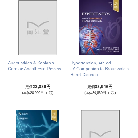
Augoustides & Kaplan's
Hypertension, 4th ed.
Cardiac Anesthesia Review
- A Companion to Braunwald's
Heart Disease
23,089円
33,946円
定価
定価
(本体20,990円 ＋ 税)
(本体30,860円 ＋ 税)