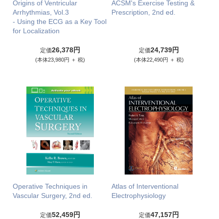
Origins of Ventricular
ACSM's Exercise Testing &
Arrhythmias, Vol.3
Prescription, 2nd ed.
- Using the ECG as a Key Tool
for Localization
26,378円
24,739円
定価
定価
(本体23,980円 ＋ 税)
(本体22,490円 ＋ 税)
Operative Techniques in
Atlas of Interventional
Vascular Surgery, 2nd ed.
Electrophysiology
52,459円
47,157円
定価
定価