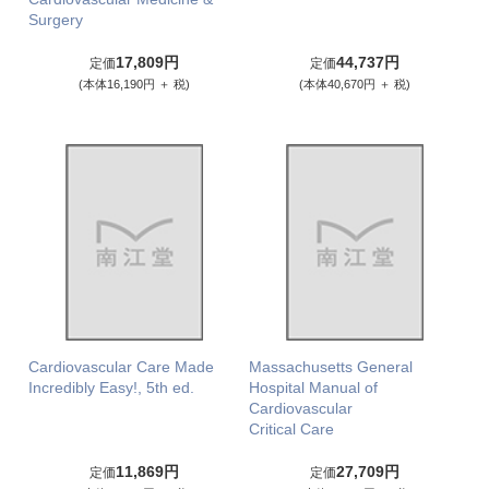
Surgery
17,809円
44,737円
定価
定価
(本体16,190円 ＋ 税)
(本体40,670円 ＋ 税)
Cardiovascular Care Made
Massachusetts General
Incredibly Easy!, 5th ed.
Hospital Manual of
Cardiovascular
Critical Care
11,869円
27,709円
定価
定価