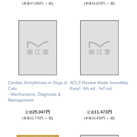
(本体47,690円 ＋ 税)
(本体42,870円 ＋ 税)
Cardiac Arrhythmias in Dogs &
ACLS Review Made Incredibly
Cats
Easy!, 4th ed., Int'l ed.
- Mechanisms, Diagnosis &
Management
25,047円
11,473円
定価
定価
(本体22,770円 ＋ 税)
(本体10,430円 ＋ 税)