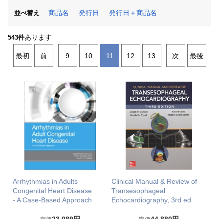
商品名
発行日
発行日＋商品名
並べ替え
あります
543件
最初
前
9
10
11
12
13
次
最後
Arrhythmias in Adults
Clinical Manual & Review of
Congenital Heart Disease
Transesophageal
- A Case-Based Approach
Echocardiography, 3rd ed.