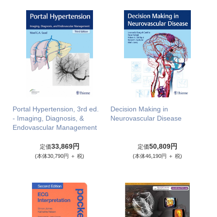
Portal Hypertension, 3rd ed.
Decision Making in
- Imaging, Diagnosis, &
Neurovascular Disease
Endovascular Management
33,869円
50,809円
定価
定価
(本体30,790円 ＋ 税)
(本体46,190円 ＋ 税)