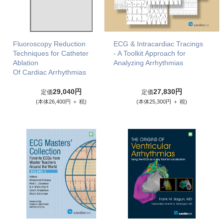
Fluoroscopy Reduction
ECG & Intracardiac Tracings
Techniques for Catheter
- A Toolkit Approach for
Ablation
Analyzing Arrhythmias
Of Cardiac Arrhythmias
29,040円
27,830円
定価
定価
(本体26,400円 ＋ 税)
(本体25,300円 ＋ 税)