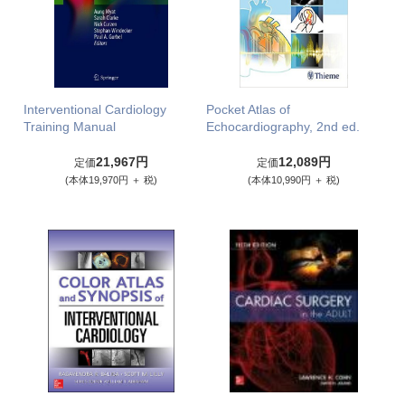
Interventional Cardiology
Pocket Atlas of
Training Manual
Echocardiography, 2nd ed.
21,967円
12,089円
定価
定価
(本体19,970円 ＋ 税)
(本体10,990円 ＋ 税)