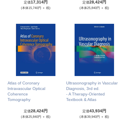
17,314円
28,424円
定価
定価
(本体15,740円 ＋ 税)
(本体25,840円 ＋ 税)
Atlas of Coronary
Ultrasonography in Vascular
Intravascular Optical
Diagnosis, 3rd ed.
Coherence
- A Therapy-Oriented
Tomography
Textbook & Atlas
28,424円
43,934円
定価
定価
(本体25,840円 ＋ 税)
(本体39,940円 ＋ 税)