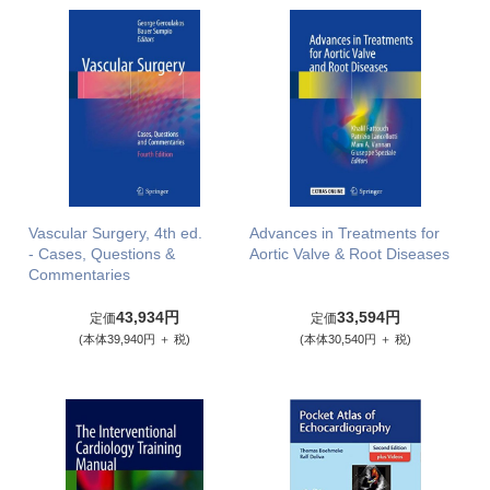
Vascular Surgery, 4th ed.
Advances in Treatments for
- Cases, Questions &
Aortic Valve & Root Diseases
Commentaries
43,934円
33,594円
定価
定価
(本体39,940円 ＋ 税)
(本体30,540円 ＋ 税)