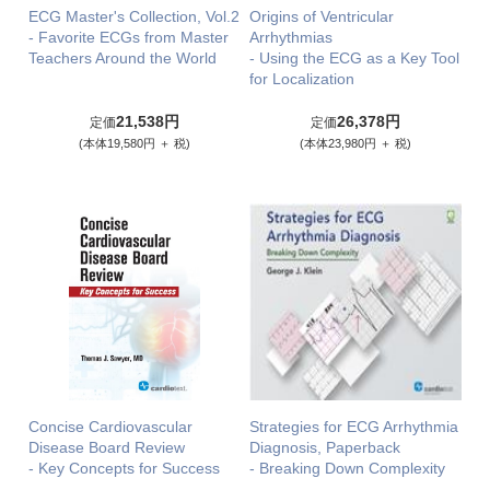
ECG Master's Collection, Vol.2
Origins of Ventricular
- Favorite ECGs from Master
Arrhythmias
Teachers Around the World
- Using the ECG as a Key Tool
for Localization
21,538円
26,378円
定価
定価
(本体19,580円 ＋ 税)
(本体23,980円 ＋ 税)
Concise Cardiovascular
Strategies for ECG Arrhythmia
Disease Board Review
Diagnosis, Paperback
- Key Concepts for Success
- Breaking Down Complexity