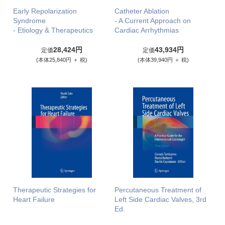
Early Repolarization
Catheter Ablation
Syndrome
- A Current Approach on
- Etiology & Therapeutics
Cardiac Arrhythmias
28,424円
43,934円
定価
定価
(本体25,840円 ＋ 税)
(本体39,940円 ＋ 税)
Therapeutic Strategies for
Percutaneous Treatment of
Heart Failure
Left Side Cardiac Valves, 3rd
Ed.