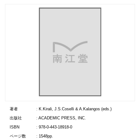
著者
: K.Kirali, J.S.Coselli & A.Kalangos (eds.)
出版社
: ACADEMIC PRESS, INC.
ISBN
: 978-0-443-18918-0
ページ数
: 1548pp.