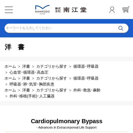
キーワードを入力してください
洋書
ホーム
洋書
カテゴリから探す
循環器･呼吸器
心血管･循環器･高血圧
ホーム
洋書
カテゴリから探す
循環器･呼吸器
呼吸器･肺･気管･胸部疾患
ホーム
洋書
カテゴリから探す
外科･救急･麻酔
外科･移植(手術)･人工臓器
Cardiopulmonary Bypass
- Advances in Extracorporeal Life Support