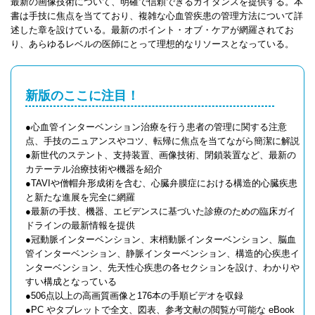
最新の画像技術について、明確で信頼できるガイダンスを提供する。本
書は手技に焦点を当てており、複雑な心血管疾患の管理方法について詳
述した章を設けている。最新のポイント・オブ・ケアが網羅されてお
り、あらゆるレベルの医師にとって理想的なリソースとなっている。
新版のここに注目！
●心血管インターベンション治療を行う患者の管理に関する注意
点、手技のニュアンスやコツ、転帰に焦点を当てながら簡潔に解説
●新世代のステント、支持装置、画像技術、閉鎖装置など、最新の
カテーテル治療技術や機器を紹介
●TAVIや僧帽弁形成術を含む、心臓弁膜症における構造的心臓疾患
と新たな進展を完全に網羅
●最新の手技、機器、エビデンスに基づいた診療のための臨床ガイ
ドラインの最新情報を提供
●冠動脈インターベンション、末梢動脈インターベンション、脳血
管インターベンション、静脈インターベンション、構造的心疾患イ
ンターベンション、先天性心疾患の各セクションを設け、わかりや
すい構成となっている
●506点以上の高画質画像と176本の手順ビデオを収録
●PC やタブレットで全文、図表、参考文献の閲覧が可能な eBook