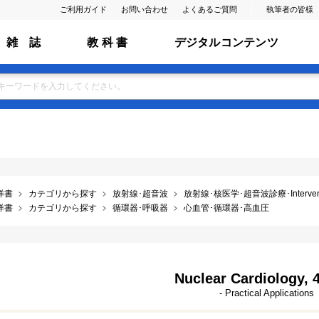
ご利用ガイド
お問い合わせ
よくあるご質問
執筆者の皆様
雑 誌
教 科 書
デジタルコンテンツ
洋書
カテゴリから探す
放射線･超音波
放射線･核医学･超音波診療･Interventio
洋書
カテゴリから探す
循環器･呼吸器
心血管･循環器･高血圧
Nuclear Cardiology, 4
- Practical Applications