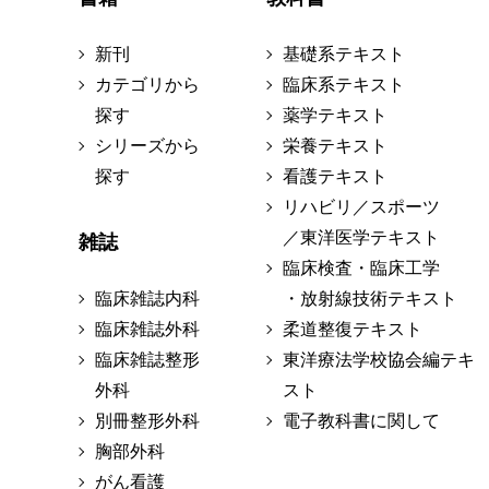
新刊
基礎系テキスト
カテゴリから
臨床系テキスト
探す
薬学テキスト
シリーズから
栄養テキスト
探す
看護テキスト
リハビリ／スポーツ
／東洋医学テキスト
雑誌
臨床検査・臨床工学
臨床雑誌内科
・放射線技術テキスト
臨床雑誌外科
柔道整復テキスト
臨床雑誌整形
東洋療法学校協会編テキ
外科
スト
別冊整形外科
電子教科書に関して
胸部外科
がん看護