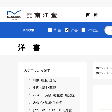
書 籍
和書
洋書
洋雑誌
商品検索
洋書
ホーム
カテゴリから探す
ホーム
解剖･細胞･遺伝
生理･病理･薬理
ｱﾚﾙｷﾞｰ･免疫･微生物･感染症
内分泌･代謝･生化学
ﾘｳﾏﾁ･ｽﾎﾟｰﾂ･ﾘﾊﾋﾞﾘ･老年病