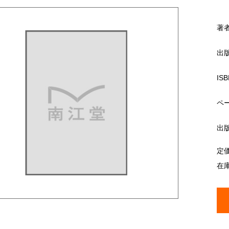
著
出
ISB
ペ
出
定
在