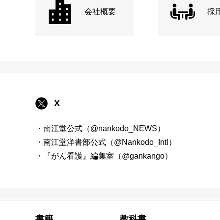
会社概要
採
X
・南江堂公式（@nankodo_NEWS）
・南江堂洋書部公式（@Nankodo_Intl）
・『がん看護』編集室（@gankango）
書籍
教科書