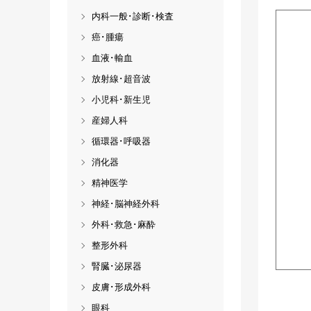
内科一般･診断･検査
癌･腫瘍
血液･輸血
放射線･超音波
小児科･新生児
産婦人科
循環器･呼吸器
消化器
精神医学
神経･脳神経外科
外科･救急･麻酔
整形外科
腎臓･泌尿器
皮膚･形成外科
眼科