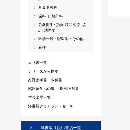
耳鼻咽喉科
歯科･口腔外科
公衆衛生･疫学･緩和医療･統
計･法医学
医学一般・獣医学・その他
看護
近刊書一覧
シリーズから探す
好評参考書・教科書
臨床留学への道 USMLE対策
学会出展一覧
洋書籍クリアランスセール
洋書取り扱い書店一覧