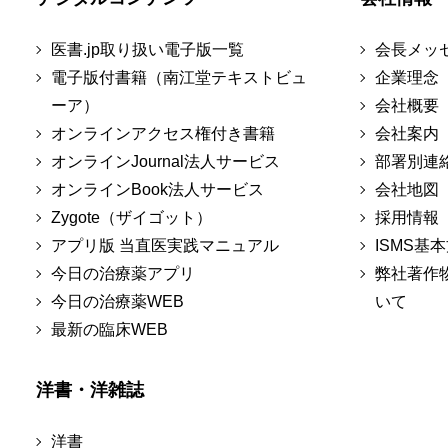
医書.jp取り扱い電子版一覧
会長メッ
電子版付書籍（南江堂テキストビュ
企業理念
ーア）
会社概要
オンラインアクセス権付き書籍
会社案内
オンラインJournal法人サービス
部署別連
オンラインBook法人サービス
会社地図
Zygote（ザイゴット）
採用情報
アプリ版 当直医実践マニュアル
ISMS基
今日の治療薬アプリ
弊社著作
今日の治療薬WEB
いて
最新の臨床WEB
洋書・洋雑誌
洋書