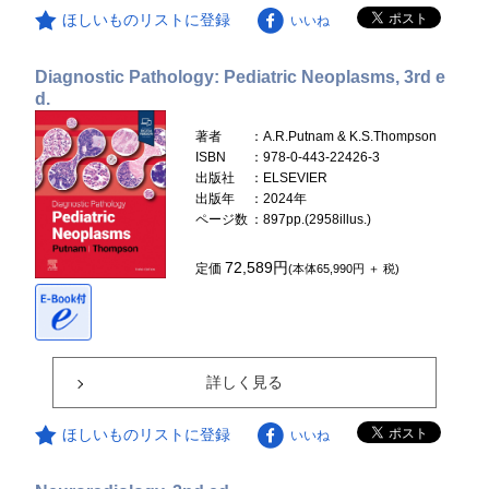
ほしいものリストに登録
いいね
Diagnostic Pathology: Pediatric Neoplasms, 3rd e
d.
著者
：A.R.Putnam & K.S.Thompson
ISBN
：978-0-443-22426-3
出版社
：ELSEVIER
出版年
：2024年
ページ数
：897pp.(2958illus.)
72,589円
定価
(本体65,990円 ＋ 税)
詳しく見る
ほしいものリストに登録
いいね