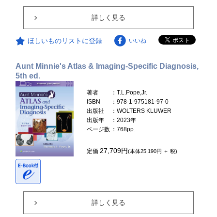
詳しく見る
ほしいものリストに登録
いいね
Aunt Minnie's Atlas & Imaging-Specific Diagnosis,
5th ed.
著者
：T.L.Pope,Jr.
ISBN
：978-1-975181-97-0
出版社
：WOLTERS KLUWER
出版年
：2023年
ページ数
：768pp.
27,709円
定価
(本体25,190円 ＋ 税)
詳しく見る