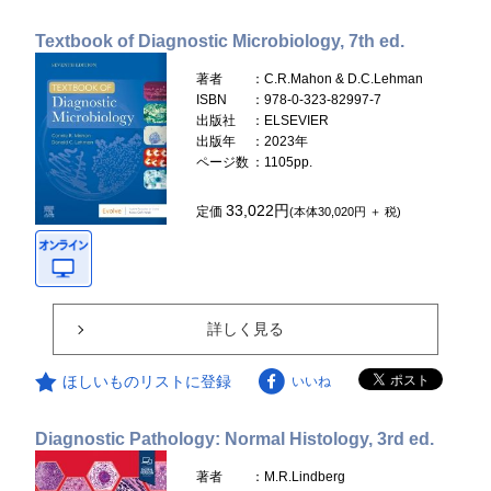
Textbook of Diagnostic Microbiology, 7th ed.
著者
：C.R.Mahon & D.C.Lehman
ISBN
：978-0-323-82997-7
出版社
：ELSEVIER
出版年
：2023年
ページ数
：1105pp.
33,022円
定価
(本体30,020円 ＋ 税)
詳しく見る
ほしいものリストに登録
いいね
Diagnostic Pathology: Normal Histology, 3rd ed.
著者
：M.R.Lindberg