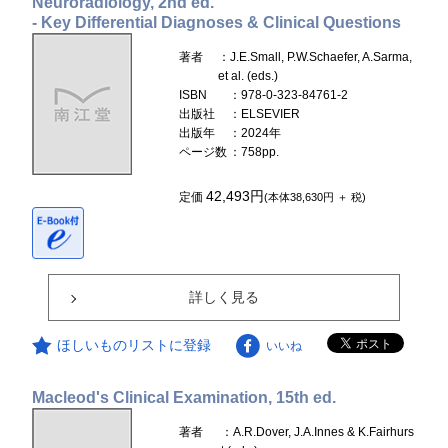
Neuroradiology, 2nd ed.
- Key Differential Diagnoses & Clinical Questions
著者
：J.E.Small, P.W.Schaefer, A.Sarma,
et al. (eds.)
ISBN
：978-0-323-84761-2
出版社
：ELSEVIER
出版年
：2024年
ページ数
：758pp.
42,493円
定価
(本体38,630円 ＋ 税)
詳しく見る
ほしいものリストに登録
いいね
Macleod's Clinical Examination, 15th ed.
著者
：A.R.Dover, J.A.Innes & K.Fairhurs