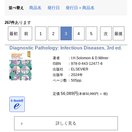
商品名
発行日
発行日＋商品名
並べ替え
あります
267件
最初
前
1
2
3
4
5
次
最後
Diagnostic Pathology: Infectious Diseases, 3rd ed.
著者
：I.H.Solomon & D.Milner
ISBN
：978-0-443-12477-8
出版社
：ELSEVIER
出版年
：2024年
ページ数
：505pp.
56,089円
定価
(本体50,990円 ＋ 税)
詳しく見る