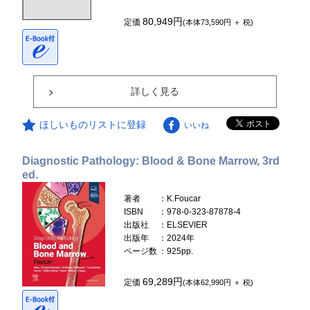
80,949円
定価
(本体73,590円 ＋ 税)
詳しく見る
ほしいものリストに登録
いいね
Diagnostic Pathology: Blood & Bone Marrow, 3rd
ed.
著者
：K.Foucar
ISBN
：978-0-323-87878-4
出版社
：ELSEVIER
出版年
：2024年
ページ数
：925pp.
69,289円
定価
(本体62,990円 ＋ 税)