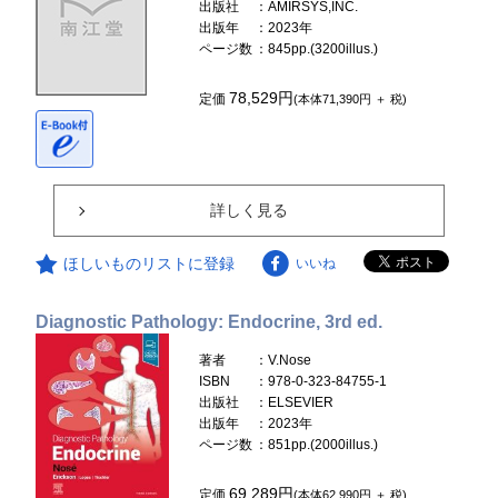
出版社
：AMIRSYS,INC.
出版年
：2023年
ページ数
：845pp.(3200illus.)
78,529円
定価
(本体71,390円 ＋ 税)
詳しく見る
ほしいものリストに登録
いいね
Diagnostic Pathology: Endocrine, 3rd ed.
著者
：V.Nose
ISBN
：978-0-323-84755-1
出版社
：ELSEVIER
出版年
：2023年
ページ数
：851pp.(2000illus.)
69,289円
定価
(本体62,990円 ＋ 税)