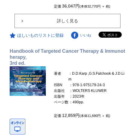
36,047円
定価
(本体32,770円 ＋ 税)
詳しく見る
ほしいものリストに登録
いいね
Handbook of Targeted Cancer Therapy & Immunot
herapy,
3rd ed.
著者
：D.D.Karp ,G.S.Falchook & J.D.Li
m
ISBN
：978-1-975179-24-3
出版社
：WOLTERS KLUWER
出版年
：2023年
ページ数
：490pp.
12,859円
定価
(本体11,690円 ＋ 税)