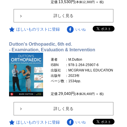
13,530円
定価
(本体12,300円 ＋ 税)
詳しく見る
ほしいものリストに登録
いいね
Dutton's Orthopaedic, 6th ed.
- Examination, Evaluation & Intervention
著者
：M.Dutton
ISBN
：978-1-264-25907-6
出版社
：MCGRAW HILL EDUCATION
出版年
：2023年
ページ数
：1534pp.
29,040円
定価
(本体26,400円 ＋ 税)
詳しく見る
ほしいものリストに登録
いいね