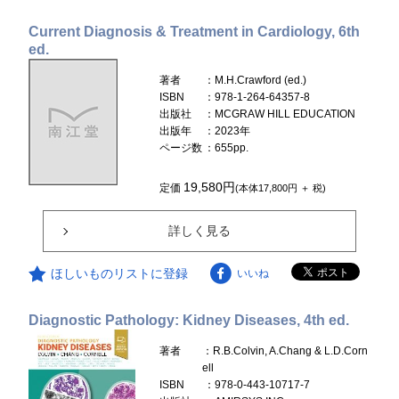
Current Diagnosis & Treatment in Cardiology, 6th
ed.
著者
：M.H.Crawford (ed.)
ISBN
：978-1-264-64357-8
出版社
：MCGRAW HILL EDUCATION
出版年
：2023年
ページ数
：655pp.
19,580円
定価
(本体17,800円 ＋ 税)
詳しく見る
ほしいものリストに登録
いいね
Diagnostic Pathology: Kidney Diseases, 4th ed.
著者
：R.B.Colvin, A.Chang & L.D.Corn
ell
ISBN
：978-0-443-10717-7