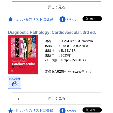
詳しく見る
ほしいものリストに登録
いいね
Diagnostic Pathology: Cardiovascular, 3rd ed.
著者
：D.V.Miller & M.P.Revelo
ISBN
：978-0-323-93620-0
出版社
：ELSEVIER
出版年
：2023年
ページ数
：483pp.(1500illus.)
57,629円
定価
(本体52,390円 ＋ 税)
詳しく見る
ほしいものリストに登録
いいね