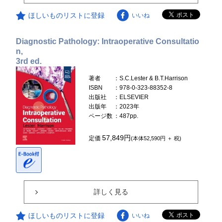
ほしいものリストに登録
いいね
Diagnostic Pathology: Intraoperative Consultatio
n,
3rd ed.
著者
：S.C.Lester & B.T.Harrison
ISBN
：978-0-323-88352-8
出版社
：ELSEVIER
出版年
：2023年
ページ数
：487pp.
57,849円
定価
(本体52,590円 ＋ 税)
詳しく見る
ほしいものリストに登録
いいね