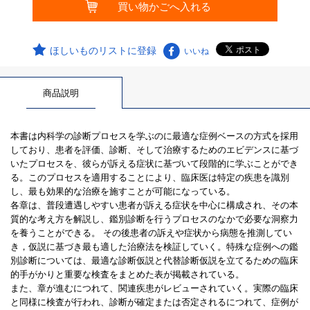
ほしいものリストに登録
いいね
商品説明
本書は内科学の診断プロセスを学ぶのに最適な症例ベースの方式を採用
しており、患者を評価、診断、そして治療するためのエビデンスに基づ
いたプロセスを、彼らが訴える症状に基づいて段階的に学ぶことができ
る。このプロセスを適用することにより、臨床医は特定の疾患を識別
し、最も効果的な治療を施すことが可能になっている。
各章は、普段遭遇しやすい患者が訴える症状を中心に構成され、その本
質的な考え方を解説し、鑑別診断を行うプロセスのなかで必要な洞察力
を養うことができる。 その後患者の訴えや症状から病態を推測してい
き，仮説に基づき最も適した治療法を検証していく。特殊な症例への鑑
別診断については、最適な診断仮説と代替診断仮説を立てるための臨床
的手がかりと重要な検査をまとめた表が掲載されている。
また、章が進むにつれて、関連疾患がレビューされていく。実際の臨床
と同様に検査が行われ、診断が確定または否定されるにつれて、症例が