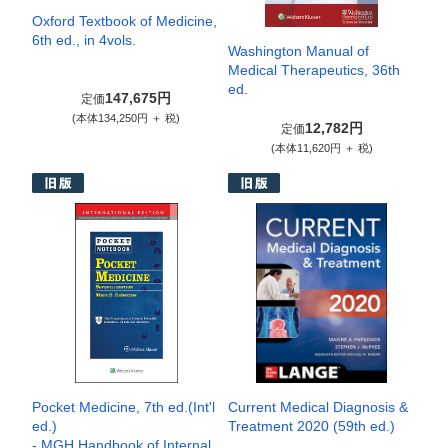
Oxford Textbook of Medicine,
6th ed., in 4vols.
Washington Manual of
Medical Therapeutics, 36th
ed.
147,675円
定価
(本体134,250円 ＋ 税)
12,782円
定価
(本体11,620円 ＋ 税)
Pocket Medicine, 7th ed.(Int'l
Current Medical Diagnosis &
ed.)
Treatment 2020 (59th ed.)
- MGH Handbook of Internal