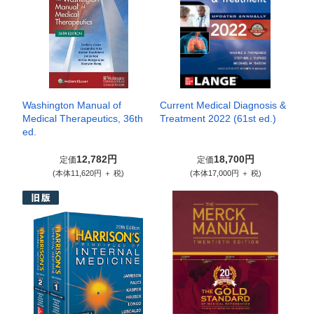
Washington Manual of
Current Medical Diagnosis &
Medical Therapeutics, 36th
Treatment 2022 (61st ed.)
ed.
12,782円
18,700円
定価
定価
(本体11,620円 ＋ 税)
(本体17,000円 ＋ 税)