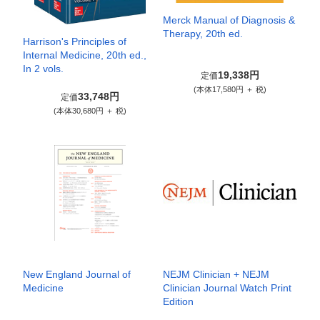
Merck Manual of Diagnosis &
Therapy, 20th ed.
Harrison's Principles of
Internal Medicine, 20th ed.,
In 2 vols.
19,338円
定価
(本体17,580円 ＋ 税)
33,748円
定価
(本体30,680円 ＋ 税)
New England Journal of
NEJM Clinician + NEJM
Medicine
Clinician Journal Watch Print
Edition