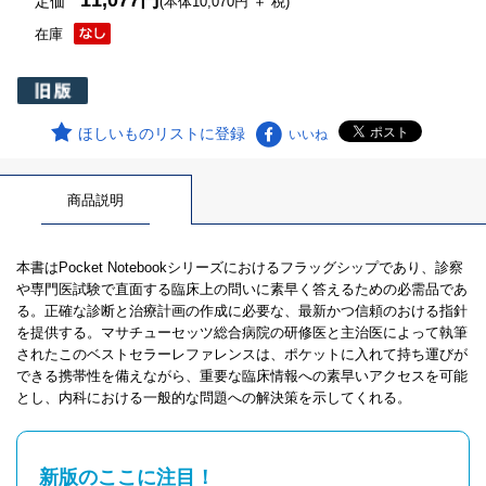
11,077円
定価
(本体10,070円 ＋ 税)
在庫
ほしいものリストに登録
いいね
商品説明
本書はPocket Notebookシリーズにおけるフラッグシップであり、診察
や専門医試験で直面する臨床上の問いに素早く答えるための必需品であ
る。正確な診断と治療計画の作成に必要な、最新かつ信頼のおける指針
を提供する。マサチューセッツ総合病院の研修医と主治医によって執筆
されたこのベストセラーレファレンスは、ポケットに入れて持ち運びが
できる携帯性を備えながら、重要な臨床情報への素早いアクセスを可能
とし、内科における一般的な問題への解決策を示してくれる。
新版のここに注目！