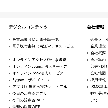
デジタルコンテンツ
会社情報
医書.jp取り扱い電子版一覧
会長メッ
電子版付書籍（南江堂テキストビュ
企業理念
ーア）
会社概要
オンラインアクセス権付き書籍
会社案内
オンラインJournal法人サービス
部署別連
オンラインBook法人サービス
会社地図
Zygote（ザイゴット）
採用情報
アプリ版 当直医実践マニュアル
ISMS基
今日の治療薬アプリ
弊社著作
今日の治療薬WEB
いて
最新の臨床WEB