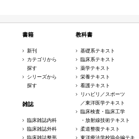
書籍
教科書
新刊
基礎系テキスト
カテゴリから
臨床系テキスト
探す
薬学テキスト
シリーズから
栄養テキスト
探す
看護テキスト
リハビリ／スポーツ
／東洋医学テキスト
雑誌
臨床検査・臨床工学
臨床雑誌内科
・放射線技術テキスト
臨床雑誌外科
柔道整復テキスト
臨床雑誌整形
東洋療法学校協会編テキ