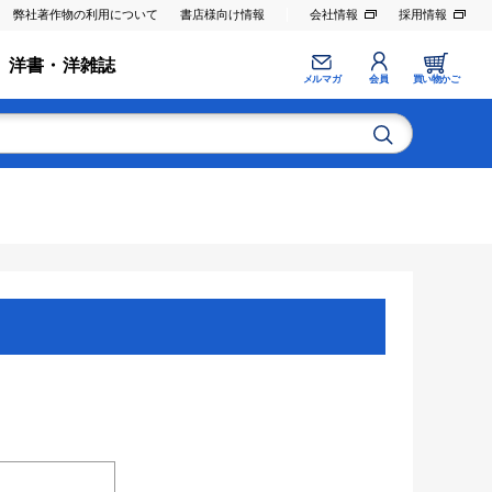
弊社著作物の利用について
書店様向け情報
会社情報
採用情報
洋書・洋雑誌
メルマガ
会員
買い物かご
。