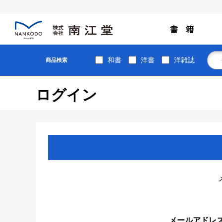
書 籍
和書
洋書
洋雑誌
商品検索
ログイン
メールアドレ