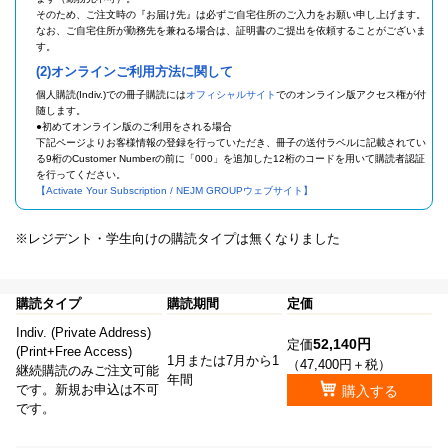
そのため、ご注文時の『お届け先』は必ずご自宅住所のご入力をお願い申し上げます。
なお、ご自宅住所が勤務先を兼ねる場合は、証明書のご提出を依頼することがございま
す。
(2)オンラインご利用方法に関して
個人購読(Indiv.)での冊子購読には
オフィシャルサイト
でのオンライン版アクセス権が付
随します。
●初めてオンライン版のご利用をされる場合
下記ページよりお客様情報の登録を行っていただき、冊子の送付ラベルに記載されてい
る9桁のCustomer Numberの前に「000」を追加した12桁のコードを用いて購読者認証
を行ってください。
【Activate Your Subscription / NEJM GROUPウェブサイト】
※レジデント・学生向けの購読タイプは無くなりました
購読タイプ
購読期間
定価
Indiv. (Private Address)
52,140円
定価
(Print+Free Access)
1月または7月から1
（47,400円＋税）
継続購読のみご注文可能
年間
です。新規お申込は不可
購入する
です。