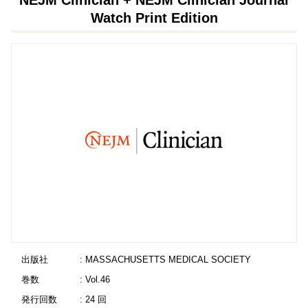
NEJM Clinician + NEJM Clinician Journal
Watch Print Edition
出版社
: MASSACHUSETTS MEDICAL SOCIETY
巻数
: Vol.46
発行回数
: 24 回