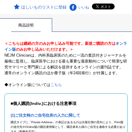
ほしいものリストに登録
いいね
商品説明
＜こちらは継続の方のみお申し込み可能です。新規ご購読の方は
オンラ
イン版
のみお申し込みいただけます。＞
NEJM Clinicianは、内科系臨床医のために一流の査読付きジャーナルを
厳格に監視し、臨床医学における最も重要な最新動向について簡潔な研
究サマリーと専門家による解説を提供するオンラインの週刊誌です。
通常のオンライン購読のほか冊子版（年24回発行）が付属します。
◆オンライン版については
こちら
■個人購読(Indiv.)における注意事項
(1)ご注文時のご自宅住所の入力に関して
購読タイプに「Private Address」の表記があるものは出版社側の意向により、Print版
の送付先やOnline版の購読者情報として、購読者本人様のご自宅を連絡する必要があり
ます（勤務先不可）。