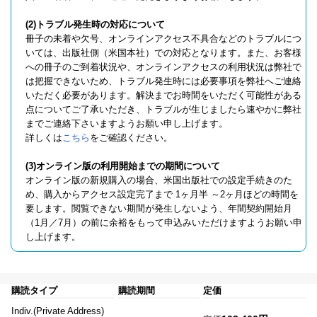
(2)トラブル発生時の対応について
冊子の未着や欠号、オンラインアクセス不具合などのトラブルにつ
いては、出版社側（米国本社）での対応となります。また、お客様
への冊子のご到着状況や、オンラインアクセスの利用状況は弊社で
は把握できないため、トラブル発生時には必要事項を弊社へご連絡
いただく必要があります。解決までお時間をいただく可能性がある
点についてご了承いただき、トラブルが生じましたら速やかに弊社
までご連絡下さいますようお願い申し上げます。
詳しくは
こちら
をご確認ください。
(3)オンライン版の利用開始までの期間について
オンライン版の新規購入の場合、米国出版社での設定手続きのた
め、購入からアクセス設定完了まで 1ヶ月半 ～2ヶ月ほどの時間を
要します。閲覧できない期間が発生しないよう、年間契約開始月
（1月／7月）の前に余裕をもって申込みいただけますようお願い申
し上げます。
購読タイプ
購読期間
定価
Indiv.(Private Address)