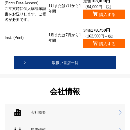
103,400円
定価
(Print+Free Access)
1月または7月から1
（94,000円＋税）
ご注文時に個人購読確認
年間
書をお送りします。ご署
購入する
名が必要です。
178,750円
定価
1月または7月から1
（162,500円＋税）
Inst. (Print)
年間
購入する
取扱い書店一覧
会社情報
会社概要
採用情報