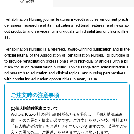
商品説明
Rehabilitation Nursing journal features in-depth articles on current practi
ce issues, research and its implications, editorial features, and news ab
out products and services for individuals with disabilities or chronic illne
ss.
Rehabilitation Nursing is a refereed, award-winning publication and is the
official journal of the Association of Rehabilitation Nurses. Its purpose is
to provide rehabilitation professionals with high-quality articles with a pri
mary focus on rehabilitation nursing. Topics range from administration a
nd research to education and clinical topics, and nursing perspectives,
with continuing education opportunities in every issue.
ご注文時の注意事項
(1)個人購読確認書について
Wolters Kluwer社の発行誌を購読される場合は、「個人購読確認
書」へのご署名と提出が必要です。ご注文いただいた後、弊社より
「個人購読確認書」をお送りさせていただきますので、英語でご記
入・ご署名の上、ご返送いただきますようお願いします。