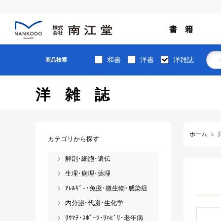
書 籍
和書
洋書
洋雑誌
商品検索
洋雑誌
ホーム
カテゴリから探す
解剖･細胞･遺伝
生理･病理･薬理
ｱﾚﾙｷﾞｰ･免疫･微生物･感染症
内分泌･代謝･生化学
ﾘｳﾏﾁ･ｽﾎﾟｰﾂ･ﾘﾊﾋﾞﾘ･老年病