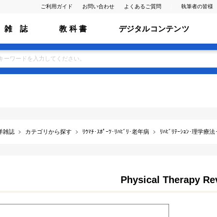
ご利用ガイド
お問い合わせ
よくあるご質問
執筆者の皆様
雑 誌
教 科 書
デジタルコンテンツ
洋雑誌
カテゴリから探す
ﾘｳﾏﾁ･ｽﾎﾟｰﾂ･ﾘﾊﾋﾞﾘ･老年病
ﾘﾊﾋﾞﾘﾃｰｼｮﾝ･理学療
Physical Therapy Re