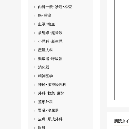
内科一般･診断･検査
癌･腫瘍
血液･輸血
放射線･超音波
小児科･新生児
産婦人科
循環器･呼吸器
消化器
精神医学
神経･脳神経外科
外科･救急･麻酔
整形外科
腎臓･泌尿器
皮膚･形成外科
購読タ
眼科