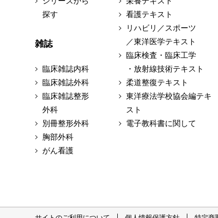
シリーズから
栄養テキスト
探す
看護テキスト
リハビリ／スポーツ
／東洋医学テキスト
雑誌
臨床検査・臨床工学
臨床雑誌内科
・放射線技術テキスト
臨床雑誌外科
柔道整復テキスト
臨床雑誌整形
東洋療法学校協会編テキ
外科
スト
別冊整形外科
電子教科書に関して
胸部外科
がん看護
サイトのご利用について
個人情報保護方針
特定商