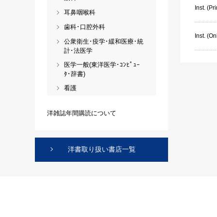
Inst. (P
耳鼻咽喉科
歯科･口腔外科
Inst. (On
公衆衛生･疫学･緩和医療･統
計･法医学
医学一般(東洋医学･ｺﾝﾋﾟｭｰ
ﾀ･辞書)
看護
洋雑誌年間購読について
洋書取り扱い書店一覧