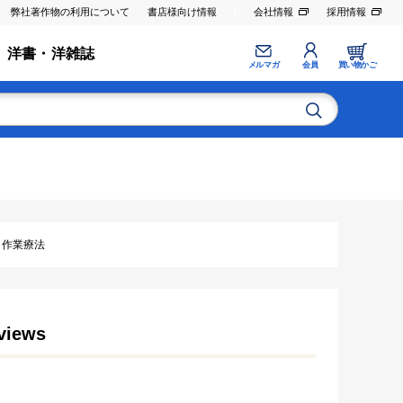
弊社著作物の利用について
書店様向け情報
会社情報
採用情報
洋書・洋雑誌
メルマガ
会員
買い物かご
法･作業療法
views