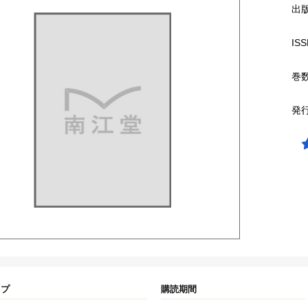
出
ISS
巻
発
イプ
購読期間