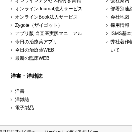
オンラインアクセス権付き書籍
会社案内
オンラインJournal法人サービス
部署別連
オンラインBook法人サービス
会社地図
Zygote（ザイゴット）
採用情報
アプリ版 当直医実践マニュアル
ISMS基
今日の治療薬アプリ
弊社著作
今日の治療薬WEB
いて
最新の臨床WEB
洋書・洋雑誌
洋書
洋雑誌
電子製品
取引法に基づく表示
ソーシャルメディアポリシー