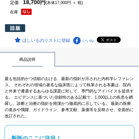
18,700円
定価
(本体17,000円 ＋ 税)
在庫
ほしいものリストに登録
いいね
商品説明
最も包括的かつ信頼のおける、最新の指針が示された内科学レファレン
ス。 それぞれの領域の著名な臨床医によって執筆される本書は、院内
と外来で遭遇するあらゆる課題に対して、専門的なアドバイスを提供す
る。 エビデンスに基づいた信頼性のある記載で、1,000以上の疾患を網
羅し、診断と治療の指針を簡潔かつ徹底的に示している。 最新の医療
の進歩や飛躍、ガイドライン、参考文献、薬価等を反映させ、全面的に
改訂された。
新版のここに注目！