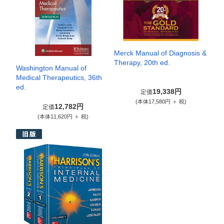
Merck Manual of Diagnosis &
Therapy, 20th ed.
Washington Manual of
Medical Therapeutics, 36th
ed.
19,338円
定価
(本体17,580円 ＋ 税)
12,782円
定価
(本体11,620円 ＋ 税)