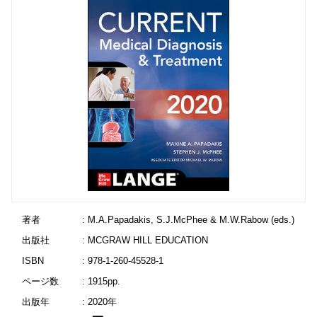
著者
: M.A.Papadakis, S.J.McPhee & M.W.Rabow (eds.)
出版社
: MCGRAW HILL EDUCATION
ISBN
: 978-1-260-45528-1
ページ数
: 1915pp.
出版年
: 2020年