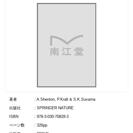
著者
: A.Shenton, P.Kralt & S.K.Suvarna
出版社
: SPRINGER NATURE
ISBN
: 978-3-030-70828-3
ページ数
: 326pp.