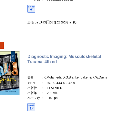
57,849円
定価
(本体52,590円 ＋ 税)
Diagnostic Imaging: Musculoskeletal
Trauma, 4th ed.
著者
：K.Motamedi, D.G.Blankenbaker & K.W.Davis
ISBN
： 978-0-443-43342-9
出版社
： ELSEVIER
出版年
： 2027年
ページ数
： 1101pp.