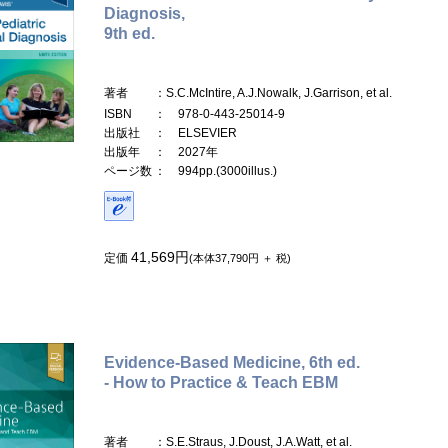
Diagnosis,
9th ed.
著者
：S.C.McIntire, A.J.Nowalk, J.Garrison, et al.
ISBN
： 978-0-443-25014-9
出版社
： ELSEVIER
出版年
： 2027年
ページ数
： 994pp.(3000illus.)
41,569円
定価
(本体37,790円 ＋ 税)
Evidence-Based Medicine, 6th ed.
- How to Practice & Teach EBM
著者
：S.E.Straus, J.Doust, J.A.Watt, et al.