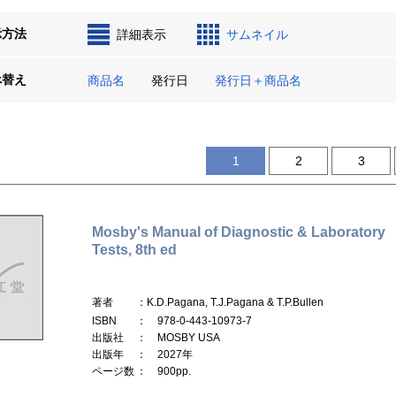
示方法
詳細表示
サムネイル
べ替え
商品名
発行日
発行日＋商品名
1
2
3
Mosby's Manual of Diagnostic & Laboratory
Tests, 8th ed
著者
：K.D.Pagana, T.J.Pagana & T.P.Bullen
ISBN
： 978-0-443-10973-7
出版社
： MOSBY USA
出版年
： 2027年
ページ数
： 900pp.