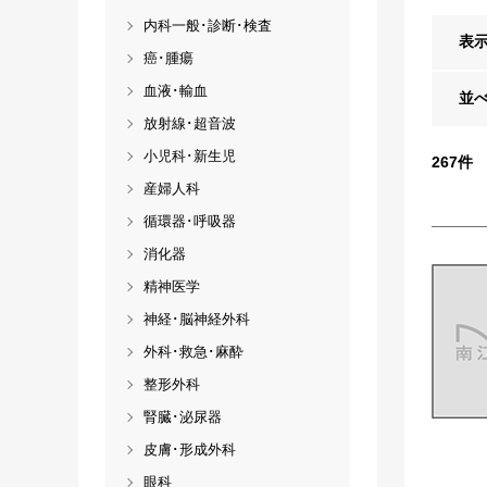
内科一般･診断･検査
表
癌･腫瘍
血液･輸血
並
放射線･超音波
小児科･新生児
267
件
産婦人科
循環器･呼吸器
消化器
精神医学
神経･脳神経外科
外科･救急･麻酔
整形外科
腎臓･泌尿器
皮膚･形成外科
眼科