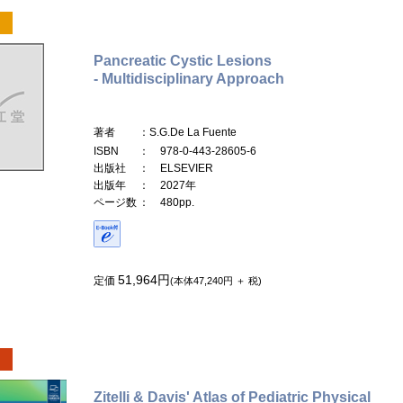
Pancreatic Cystic Lesions
- Multidisciplinary Approach
著者
：S.G.De La Fuente
ISBN
： 978-0-443-28605-6
出版社
： ELSEVIER
出版年
： 2027年
ページ数
： 480pp.
51,964円
定価
(本体47,240円 ＋ 税)
Zitelli & Davis' Atlas of Pediatric Physical