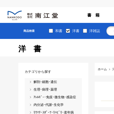
書 籍
和書
洋書
洋雑誌
商品検索
洋書
ホーム
カテゴリから探す
解剖･細胞･遺伝
生理･病理･薬理
ｱﾚﾙｷﾞｰ･免疫･微生物･感染症
内分泌･代謝･生化学
ﾘｳﾏﾁ･ｽﾎﾟｰﾂ･ﾘﾊﾋﾞﾘ･老年病