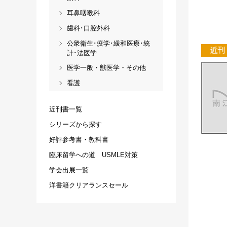
耳鼻咽喉科
歯科･口腔外科
公衆衛生･疫学･緩和医療･統
計･法医学
医学一般・獣医学・その他
看護
近刊書一覧
シリーズから探す
好評参考書・教科書
臨床留学への道 USMLE対策
学会出展一覧
洋書籍クリアランスセール