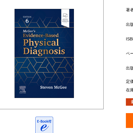
著
出
ISB
ペ
出
定
在