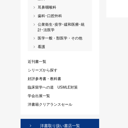
耳鼻咽喉科
歯科･口腔外科
公衆衛生･疫学･緩和医療･統
計･法医学
医学一般・獣医学・その他
看護
近刊書一覧
シリーズから探す
好評参考書・教科書
臨床留学への道 USMLE対策
学会出展一覧
洋書籍クリアランスセール
洋書取り扱い書店一覧