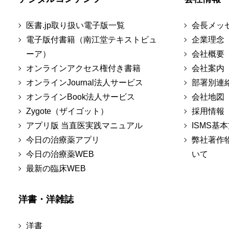
医書.jp取り扱い電子版一覧
会長メッ
電子版付書籍（南江堂テキストビュ
企業理念
ーア）
会社概要
オンラインアクセス権付き書籍
会社案内
オンラインJournal法人サービス
部署別連
オンラインBook法人サービス
会社地図
Zygote（ザイゴット）
採用情報
アプリ版 当直医実践マニュアル
ISMS基
今日の治療薬アプリ
弊社著作
今日の治療薬WEB
いて
最新の臨床WEB
洋書・洋雑誌
洋書