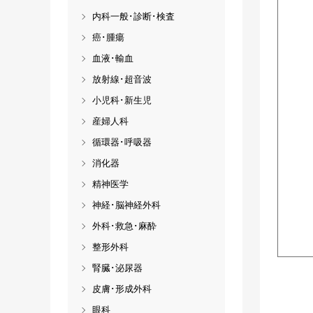
内科一般･診断･検査
癌･腫瘍
血液･輸血
放射線･超音波
小児科･新生児
産婦人科
循環器･呼吸器
消化器
精神医学
神経･脳神経外科
外科･救急･麻酔
整形外科
腎臓･泌尿器
皮膚･形成外科
眼科