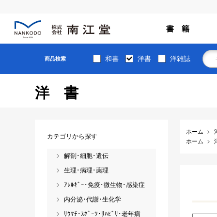
書 籍
和書
洋書
洋雑誌
商品検索
洋書
ホーム
カテゴリから探す
ホーム
解剖･細胞･遺伝
生理･病理･薬理
ｱﾚﾙｷﾞｰ･免疫･微生物･感染症
内分泌･代謝･生化学
ﾘｳﾏﾁ･ｽﾎﾟｰﾂ･ﾘﾊﾋﾞﾘ･老年病