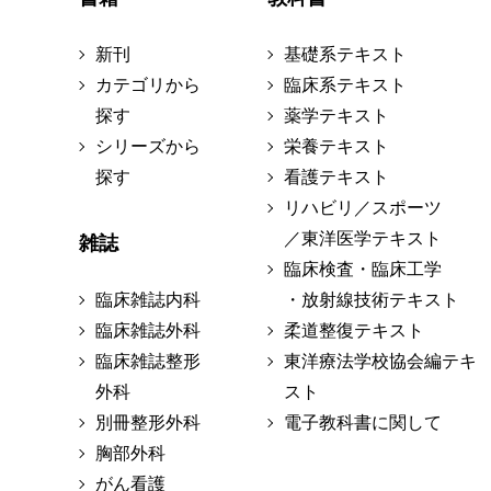
新刊
基礎系テキスト
カテゴリから
臨床系テキスト
探す
薬学テキスト
シリーズから
栄養テキスト
探す
看護テキスト
リハビリ／スポーツ
／東洋医学テキスト
雑誌
臨床検査・臨床工学
臨床雑誌内科
・放射線技術テキスト
臨床雑誌外科
柔道整復テキスト
臨床雑誌整形
東洋療法学校協会編テキ
外科
スト
別冊整形外科
電子教科書に関して
胸部外科
がん看護