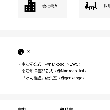
会社概要
採
X
・南江堂公式（@nankodo_NEWS）
・南江堂洋書部公式（@Nankodo_Intl）
・『がん看護』編集室（@gankango）
書籍
教科書