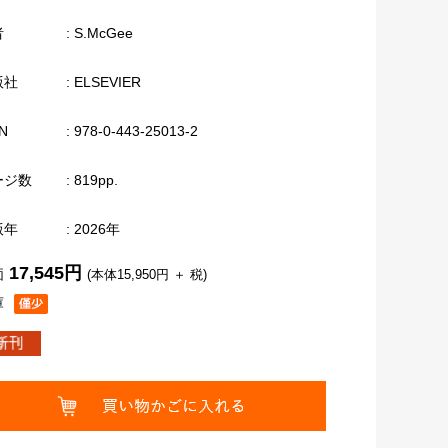
者
: S.McGee
版社
: ELSEVIER
N
: 978-0-443-25013-2
ージ数
: 819pp.
版年
: 2026年
17,545円
価
(本体15,950円 ＋ 税)
庫