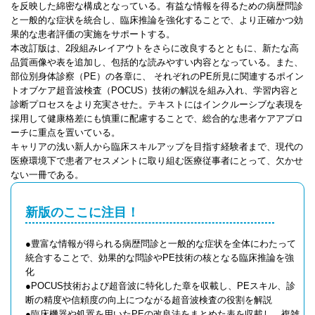
を反映した綿密な構成となっている。有益な情報を得るための病歴問診
と一般的な症状を統合し、臨床推論を強化することで、より正確かつ効
果的な患者評価の実施をサポートする。
本改訂版は、2段組みレイアウトをさらに改良するとともに、新たな高
品質画像や表を追加し、包括的な読みやすい内容となっている。また、
部位別身体診察（PE）の各章に、 それぞれのPE所見に関連するポイン
トオブケア超音波検査（POCUS）技術の解説を組み入れ、学習内容と
診断プロセスをより充実させた。テキストにはインクルーシブな表現を
採用して健康格差にも慎重に配慮することで、総合的な患者ケアアプロ
ーチに重点を置いている。
キャリアの浅い新人から臨床スキルアップを目指す経験者まで、現代の
医療環境下で患者アセスメントに取り組む医療従事者にとって、欠かせ
ない一冊である。
新版のここに注目！
●豊富な情報が得られる病歴問診と一般的な症状を全体にわたって
統合することで、効果的な問診やPE技術の核となる臨床推論を強
化
●POCUS技術および超音波に特化した章を収載し、PEスキル、診
断の精度や信頼度の向上につながる超音波検査の役割を解説
●臨床機器や処置を用いたPEの改良法をまとめた表を収載し、複雑