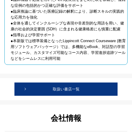
な症例の包括的かつ正確な評価をサポート
●臨床推論に基づいた医療記録の解釈により、診断スキルの実践的
な応用力を強化
●全体を通してインクルーシブな表現や非差別的な用語を用い、健
康の社会的決定要因 (SDH）に含まれる健康格差にも慎重に配慮
●指導および学習サポート
●本新版では標準装備となったLippincott Connect Courseware (教育
用ソフトウェアパッケージ）では、多機能なeBook、対話型の学習
モジュール、カスタマイズ可能なコース内容、学習進捗追跡ツール
などをシームレスに利用可能
取扱い書店一覧
会社情報