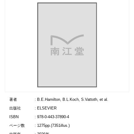
著者
: B.E.Hamilton, B.L.Koch, S.Vattoth, et al.
出版社
: ELSEVIER
ISBN
: 978-0-443-37890-4
ページ数
: 1275pp.(7351illus.)