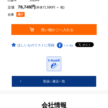
出版年
: 2026年
78,749円
定価
(本体71,590円 ＋ 税)
在庫
ほしいものリストに登録
いいね
取扱い書店一覧
会社情報