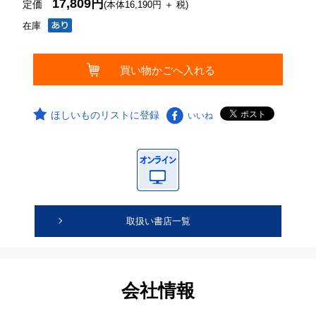
17,809円
定価
(本体16,190円 ＋ 税)
在庫
ほしいものリストに登録
いいね
取扱い書店一覧
会社情報