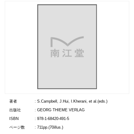
著者
: S.Campbell, J.Hui, I.Kherani, et al.(eds.)
出版社
: GEORG THIEME VERLAG
ISBN
: 978-1-68420-491-5
ページ数
: 711pp.(70illus.)