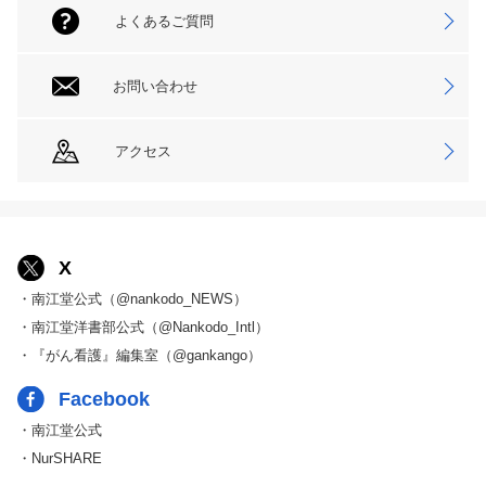
よくあるご質問
お問い合わせ
アクセス
X
・南江堂公式（@nankodo_NEWS）
・南江堂洋書部公式（@Nankodo_Intl）
・『がん看護』編集室（@gankango）
Facebook
・南江堂公式
・NurSHARE