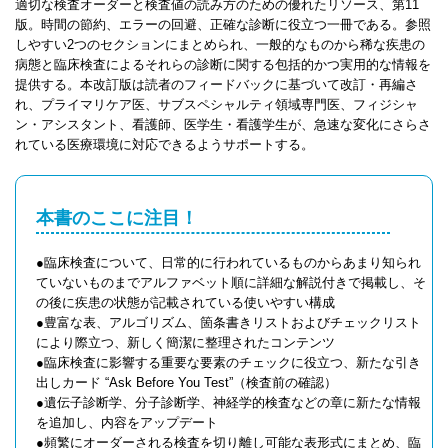
適切な検査オーダーと検査値の読み方のための優れたリソース、第11
版。時間の節約、エラーの回避、正確な診断に役立つ一冊である。参照
しやすい2つのセクションにまとめられ、一般的なものから稀な疾患の
病態と臨床検査によるそれらの診断に関する包括的かつ実用的な情報を
提供する。本改訂版は読者のフィードバックに基づいて改訂・再編さ
れ、プライマリケア医、サブスペシャルティ領域専門医、フィジシャ
ン・アシスタント、看護師、医学生・看護学生が、急速な変化にさらさ
れている医療環境に対応できるようサポートする。
本書のここに注目！
●臨床検査について、日常的に行われているものからあまり知られ
ていないものまでアルファベット順に詳細な解説付きで掲載し、そ
の後に疾患の状態が記載されている使いやすい構成
●豊富な表、アルゴリズム、箇条書きリストおよびチェックリスト
により際立つ、新しく簡潔に整理されたコンテンツ
●臨床検査に影響する重要な要素のチェックに役立つ、新たな引き
出しカード “Ask Before You Test”（検査前の確認）
●遺伝子診断学、分子診断学、神経学的検査などの章に新たな情報
を追加し、内容をアップデート
●頻繁にオーダーされる検査を切り離し可能な表形式にまとめ、臨