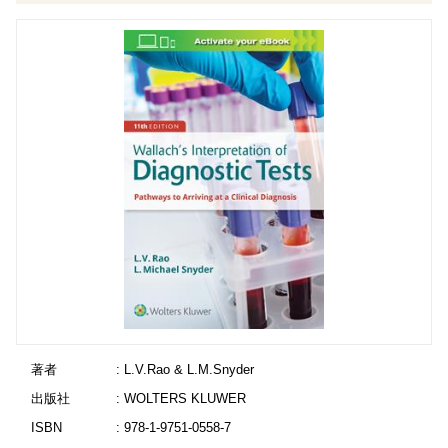
著者
: L.V.Rao & L.M.Snyder
出版社
: WOLTERS KLUWER
ISBN
: 978-1-9751-0558-7