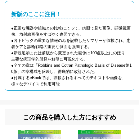
新版のここに注目！
●正常な臓器や組織との比較によって、肉眼で見た画像、顕微鏡画
像、放射線画像をすばやく参照できる。
●各トピックの重要な情報のみを記載したサマリーが収載され、患
者ケアと診断戦略の重要な側面を強調する。
●新規追加または前版から変更された画像は100点以上にのぼり、
主要な病理学的所見を鮮明に可視化する。
●全ての章は「Robbins and Cotran Pathologic Basis of Disease第1
0版」の章構成を反映し、徹底的に改訂された。
●付属するeBookでは、収載されるすべてのテキストや画像を、
様々なデバイスで利用可能
この商品を購入した方におすすめ