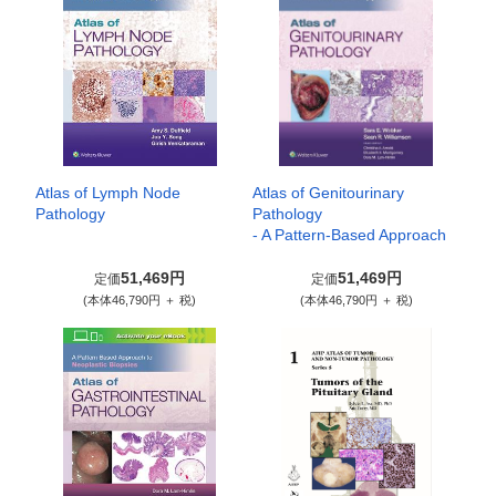
Atlas of Lymph Node
Atlas of Genitourinary
Pathology
Pathology
- A Pattern-Based Approach
51,469円
51,469円
定価
定価
(本体46,790円 ＋ 税)
(本体46,790円 ＋ 税)