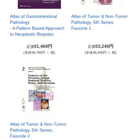
Atlas of Gastrointestinal
Atlas of Tumor & Non-Tumor
Pathology
Pathology, 5th Series,
- A Pattern Based Approach
Fascicle 1
to Neoplastic Biopsies
51,469円
53,240円
定価
定価
(本体46,790円 ＋ 税)
(本体48,400円 ＋ 税)
Atlas of Tumor & Non-Tumor
Pathology, 5th Series,
Fascicle 2