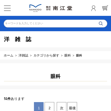
キーワードを入力してください
洋雑誌
ホーム
洋雑誌
カテゴリから探す
眼科
眼科
眼科
あります
51件
1
2
次
最後