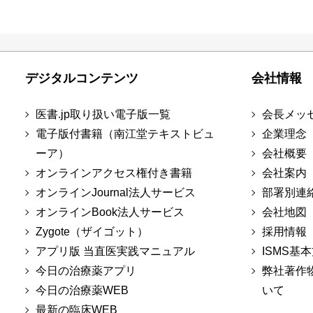
デジタルコンテンツ
会社情報
医書.jp取り扱い電子版一覧
会長メッ
電子版付書籍（南江堂テキストビュ
企業理念
ーア）
会社概要
オンラインアクセス権付き書籍
会社案内
オンラインJournal法人サービス
部署別連
オンラインBook法人サービス
会社地図
Zygote（ザイゴット）
採用情報
アプリ版 当直医実践マニュアル
ISMS基
今日の治療薬アプリ
弊社著作
今日の治療薬WEB
いて
最新の臨床WEB