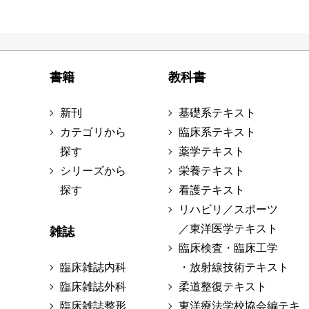
書籍
教科書
新刊
基礎系テキスト
カテゴリから
臨床系テキスト
探す
薬学テキスト
シリーズから
栄養テキスト
探す
看護テキスト
リハビリ／スポーツ
／東洋医学テキスト
雑誌
臨床検査・臨床工学
臨床雑誌内科
・放射線技術テキスト
臨床雑誌外科
柔道整復テキスト
臨床雑誌整形
東洋療法学校協会編テキ