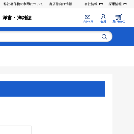
弊社著作物の利用について
書店様向け情報
会社情報
採用情報
洋書・洋雑誌
メルマガ
会員
買い物かご
。