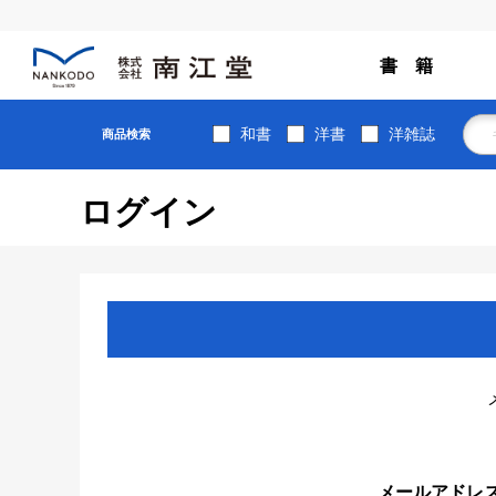
書 籍
和書
洋書
洋雑誌
商品検索
ログイン
メールアドレ