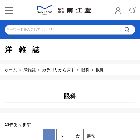
キーワードを入力してください
洋雑誌
ホーム
洋雑誌
カテゴリから探す
眼科
眼科
眼科
あります
51件
1
2
次
最後