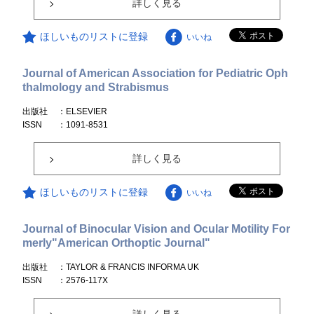
詳しく見る
ほしいものリストに登録
いいね
Journal of American Association for Pediatric Oph
thalmology and Strabismus
出版社
：ELSEVIER
ISSN
：1091-8531
詳しく見る
ほしいものリストに登録
いいね
Journal of Binocular Vision and Ocular Motility For
merly"American Orthoptic Journal"
出版社
：TAYLOR & FRANCIS INFORMA UK
ISSN
：2576-117X