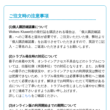
ご注文時の注意事項
(1)個人購読確認書について
Wolters Kluwer社の発行誌を購読される場合は、「個人購読確認
書」へのご署名と提出が必要です。ご注文いただいた後、弊社より
「個人購読確認書」をお送りさせていただきますので、英語でご記
入・ご署名の上、ご返送いただきますようお願いします。
(2)トラブル発生時の対応について
冊子の未着や欠号、オンラインアクセス不具合などのトラブルにつ
いては、出版社側（米国本社）での対応となります。また、お客様
への冊子のご到着状況や、オンラインアクセスの利用状況は弊社で
は把握できないため、トラブル発生時には必要事項を弊社へご連絡
いただく必要があります。解決までお時間をいただく可能性がある
点についてご了承いただき、トラブルが生じましたら速やかに弊社
までご連絡下さいますようお願い申し上げます。
詳しくは
こちら
をご確認ください。
(3)オンライン版の利用開始までの期間について