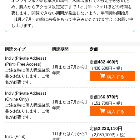
オンライン版の新規購入の場合、米国出版社での設定手続きのた
め、購入からアクセス設定完了まで 1ヶ月半 ～2ヶ月ほどの時間を
要します。閲覧できない期間が発生しないよう、年間契約開始月
（1月／7月）の前に余裕をもって申込みいただけますようお願い申
し上げます。
購読タイプ
購読期間
定価
Indiv.(Private Address)
482,460円
定価
(Print+Free Access)
1月または7月から1
（438,600円＋税）
ご注文時に個人購読確認
年間
書をお送りします。ご署
購入する
名が必要です。
Indiv.(Private Address)
166,870円
定価
(Online Only)
1月または7月から1
（151,700円＋税）
ご注文時に個人購読確認
年間
書をお送りします。ご署
購入する
名が必要です。
2,233,110円
定価
1月または7月から1
（2,030,100円＋税）
Inst. (Print)
年間