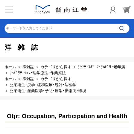
キーワードを入力してください
洋雑誌
ホーム
洋雑誌
カテゴリから探す
ﾘｳﾏﾁ･ｽﾎﾟｰﾂ･ﾘﾊﾋﾞﾘ･老年病
ﾘﾊﾋﾞﾘﾃｰｼｮﾝ･理学療法･作業療法
ホーム
洋雑誌
カテゴリから探す
公衆衛生･疫学･緩和医療･統計･法医学
公衆衛生･産業医学･予防･疫学･伝染病･環境
Otjr: Occupation, Participation and Health