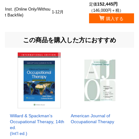
152,445円
定価
Inst. (Online Only/Withou
（146,000円＋税）
1-12月
t Backfile)
購入する
この商品を購入した方におすすめ
Willard & Spackman's
American Journal of
Occupational Therapy, 14th
Occupational Therapy
ed.
(Int'l ed.)