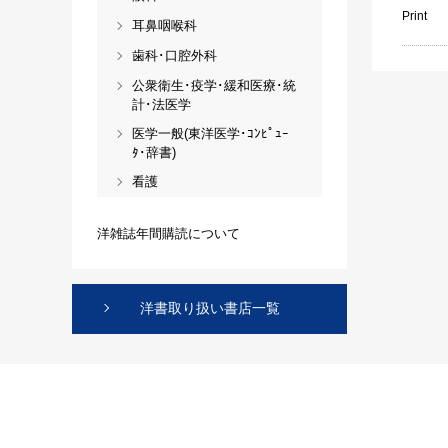
Print
耳鼻咽喉科
歯科･口腔外科
公衆衛生･疫学･緩和医療･統
計･法医学
医学一般(東洋医学･ｺﾝﾋﾟｭｰ
ﾀ･辞書)
看護
洋雑誌年間購読について
洋書取り扱い書店一覧