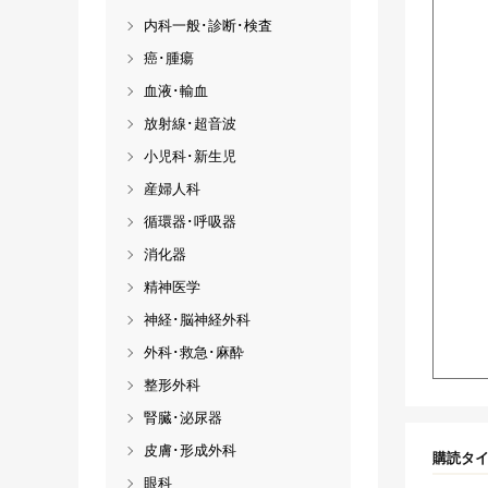
内科一般･診断･検査
癌･腫瘍
血液･輸血
放射線･超音波
小児科･新生児
産婦人科
循環器･呼吸器
消化器
精神医学
神経･脳神経外科
外科･救急･麻酔
整形外科
腎臓･泌尿器
皮膚･形成外科
購読タ
眼科