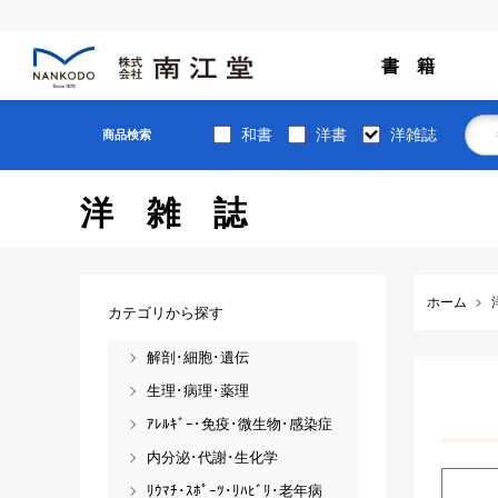
書 籍
和書
洋書
洋雑誌
商品検索
洋雑誌
ホーム
カテゴリから探す
解剖･細胞･遺伝
生理･病理･薬理
ｱﾚﾙｷﾞｰ･免疫･微生物･感染症
内分泌･代謝･生化学
ﾘｳﾏﾁ･ｽﾎﾟｰﾂ･ﾘﾊﾋﾞﾘ･老年病