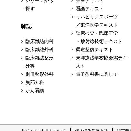
シリーズから
栄養テキスト
探す
看護テキスト
リハビリ／スポーツ
／東洋医学テキスト
雑誌
臨床検査・臨床工学
臨床雑誌内科
・放射線技術テキスト
臨床雑誌外科
柔道整復テキスト
臨床雑誌整形
東洋療法学校協会編テキ
外科
スト
別冊整形外科
電子教科書に関して
胸部外科
がん看護
サイトのご利用について
個人情報保護方針
特定商