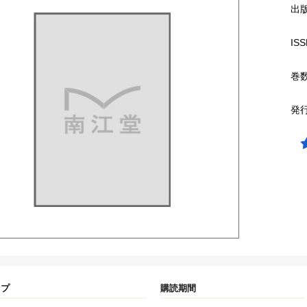
出
ISS
巻
発
イプ
購読期間