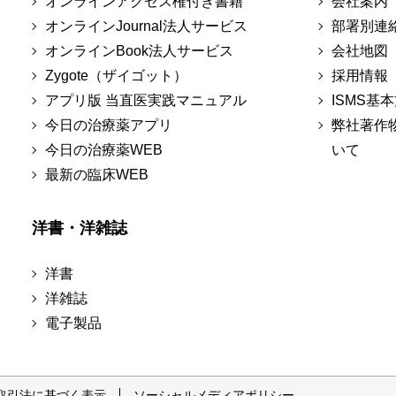
オンラインアクセス権付き書籍
会社案内
オンラインJournal法人サービス
部署別連
オンラインBook法人サービス
会社地図
Zygote（ザイゴット）
採用情報
アプリ版 当直医実践マニュアル
ISMS基
今日の治療薬アプリ
弊社著作
今日の治療薬WEB
いて
最新の臨床WEB
洋書・洋雑誌
洋書
洋雑誌
電子製品
取引法に基づく表示
ソーシャルメディアポリシー