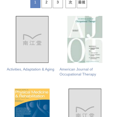
1
2
3
次
最後
Activities, Adaptation & Aging
American Journal of
Occupational Therapy