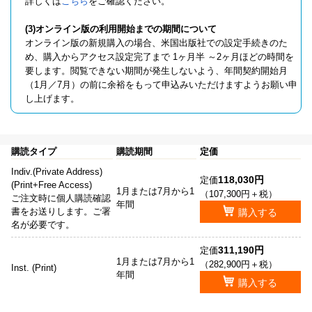
詳しくは
こちら
をご確認ください。
(3)オンライン版の利用開始までの期間について
オンライン版の新規購入の場合、米国出版社での設定手続きのた
め、購入からアクセス設定完了まで 1ヶ月半 ～2ヶ月ほどの時間を
要します。閲覧できない期間が発生しないよう、年間契約開始月
（1月／7月）の前に余裕をもって申込みいただけますようお願い申
し上げます。
購読タイプ
購読期間
定価
Indiv.(Private Address)
118,030円
定価
(Print+Free Access)
1月または7月から1
（107,300円＋税）
ご注文時に個人購読確認
年間
書をお送りします。ご署
購入する
名が必要です。
311,190円
定価
1月または7月から1
（282,900円＋税）
Inst. (Print)
年間
購入する