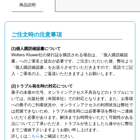
商品説明
ご注文時の注意事項
(1)個人購読確認書について
Wolters Kluwer社の発行誌を購読される場合は、「個人購読確認
書」へのご署名と提出が必要です。ご注文いただいた後、弊社より
「個人購読確認書」をお送りさせていただきますので、英語でご記
入・ご署名の上、ご返送いただきますようお願いします。
(2)トラブル発生時の対応について
冊子の未着や欠号、オンラインアクセス不具合などのトラブルにつ
いては、出版社側（米国本社）での対応となります。また、お客様
への冊子のご到着状況や、オンラインアクセスの利用状況は弊社で
は把握できないため、トラブル発生時には必要事項を弊社へご連絡
いただく必要があります。解決までお時間をいただく可能性がある
点についてご了承いただき、トラブルが生じましたら速やかに弊社
までご連絡下さいますようお願い申し上げます。
詳しくは
こちら
をご確認ください。