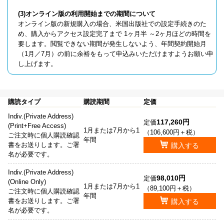
(3)オンライン版の利用開始までの期間について
オンライン版の新規購入の場合、米国出版社での設定手続きのた
め、購入からアクセス設定完了まで 1ヶ月半 ～2ヶ月ほどの時間を
要します。閲覧できない期間が発生しないよう、年間契約開始月
（1月／7月）の前に余裕をもって申込みいただけますようお願い申
し上げます。
購読タイプ
購読期間
定価
Indiv.(Private Address)
117,260円
定価
(Print+Free Access)
1月または7月から1
（106,600円＋税）
ご注文時に個人購読確認
年間
書をお送りします。ご署
購入する
名が必要です。
Indiv.(Private Address)
98,010円
定価
(Online Only)
1月または7月から1
（89,100円＋税）
ご注文時に個人購読確認
年間
書をお送りします。ご署
購入する
名が必要です。