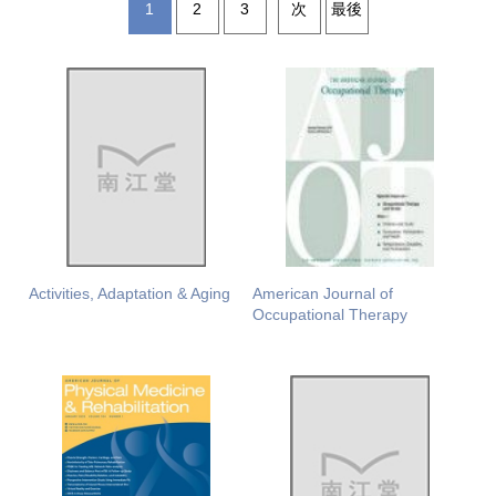
1
2
3
次
最後
Activities, Adaptation & Aging
American Journal of
Occupational Therapy