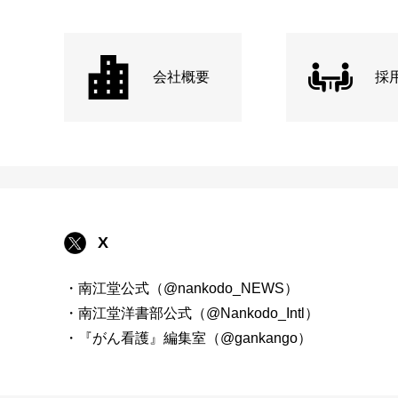
会社概要
採
X
・南江堂公式（@nankodo_NEWS）
・南江堂洋書部公式（@Nankodo_Intl）
・『がん看護』編集室（@gankango）