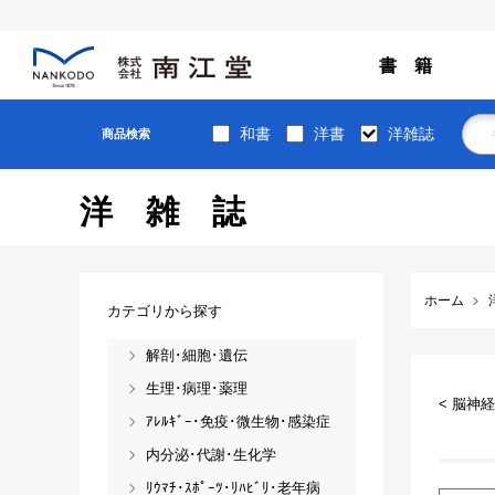
書 籍
和書
洋書
洋雑誌
商品検索
洋雑誌
ホーム
カテゴリから探す
解剖･細胞･遺伝
生理･病理･薬理
< 脳神経
ｱﾚﾙｷﾞｰ･免疫･微生物･感染症
内分泌･代謝･生化学
ﾘｳﾏﾁ･ｽﾎﾟｰﾂ･ﾘﾊﾋﾞﾘ･老年病