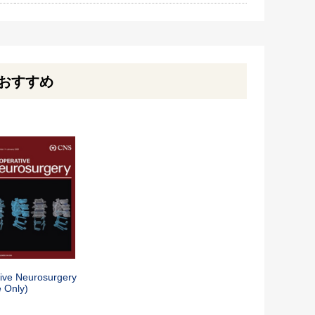
おすすめ
ive Neurosurgery
e Only)