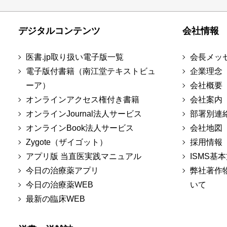
デジタルコンテンツ
会社情報
医書.jp取り扱い電子版一覧
会長メッ
電子版付書籍（南江堂テキストビュ
企業理念
ーア）
会社概要
オンラインアクセス権付き書籍
会社案内
オンラインJournal法人サービス
部署別連
オンラインBook法人サービス
会社地図
Zygote（ザイゴット）
採用情報
アプリ版 当直医実践マニュアル
ISMS基
今日の治療薬アプリ
弊社著作
今日の治療薬WEB
いて
最新の臨床WEB