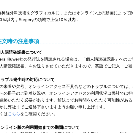
神経外科技術をグラフィカルに，またはオンライン上の動画によって閲覧可能．ISI R
0％以内，Surgeryの領域で上位10％以内．
注文時の注意事項
)個人購読確認書について
lters Kluwer社の発行誌を購読される場合は、「個人購読確認書」
人購読確認書」をお送りさせていただきますので、英語でご記入・ご署
)トラブル発生時の対応について
の未着や欠号、オンラインアクセス不具合などのトラブルについては、
への冊子のご到着状況や、オンラインアクセスの利用状況は弊社では把
連絡いただく必要があります。解決までお時間をいただく可能性がある
かに弊社までご連絡下さいますようお願い申し上げます。
くは
こちら
をご確認ください。
)オンライン版の利用開始までの期間について