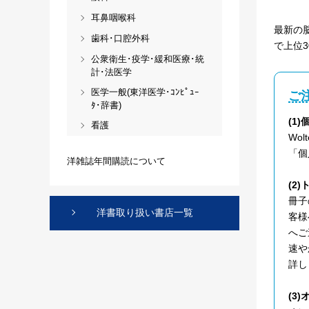
耳鼻咽喉科
最新の脳
歯科･口腔外科
で上位3
公衆衛生･疫学･緩和医療･統
計･法医学
医学一般(東洋医学･ｺﾝﾋﾟｭｰ
ご
ﾀ･辞書)
(1
看護
Wo
「個
洋雑誌年間購読について
(2
冊子
洋書取り扱い書店一覧
客様
へご
速や
詳し
(3