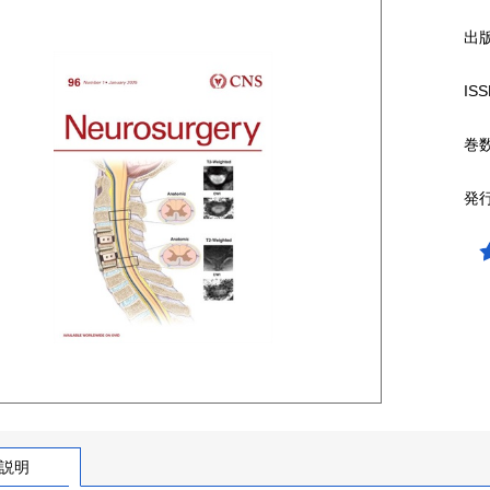
出
ISS
巻
発
説明