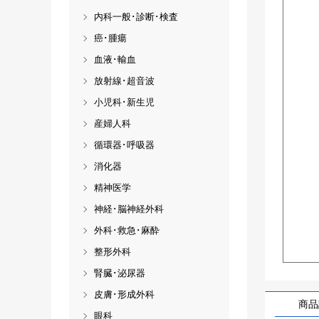
内科一般･診断･検査
癌･腫瘍
血液･輸血
放射線･超音波
小児科･新生児
産婦人科
循環器･呼吸器
消化器
精神医学
神経･脳神経外科
外科･救急･麻酔
整形外科
腎臓･泌尿器
皮膚･形成外科
商品
眼科