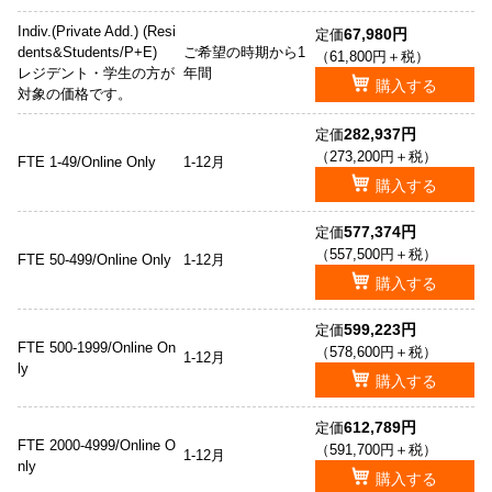
Indiv.(Private Add.) (Resi
67,980円
定価
dents&Students/P+E)
ご希望の時期から1
（61,800円＋税）
レジデント・学生の方が
年間
購入する
対象の価格です。
282,937円
定価
（273,200円＋税）
FTE 1-49/Online Only
1-12月
購入する
577,374円
定価
（557,500円＋税）
FTE 50-499/Online Only
1-12月
購入する
599,223円
定価
FTE 500-1999/Online On
（578,600円＋税）
1-12月
ly
購入する
612,789円
定価
FTE 2000-4999/Online O
（591,700円＋税）
1-12月
nly
購入する