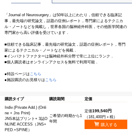
「Journal of Neurosurgery」は50年以上にわたり，信頼できる臨床記
事，最先端の研究論文，話題の症例レポート，専門家によるテクニカ
ル・ノートなどを掲載し，世界各国の脳神経外科医，その他医学関連の
専門家から高い評価を受けています．
■信頼できる臨床記事，最先端の研究論文，話題の症例レポート，専門
家によるテクニカル・ノートなどを掲載．
■インパクトファクターは脳神経外科分野で常に上位にランク．
■個人購読者はオンラインアクセスを無料で利用可能．
●特設ページは
こちら
●施設購読のお見積りは
こちら
購読タイプ
購読期間
定価
Indiv.(Private Add.) (Onli
199,540円
定価
ne + Jns Print)
ご希望の時期から1
（181,400円＋税）
JNS本誌プリント+ 3誌O
年間
NLINE ACCESS（JNS+
購入する
PED.+SPINE）