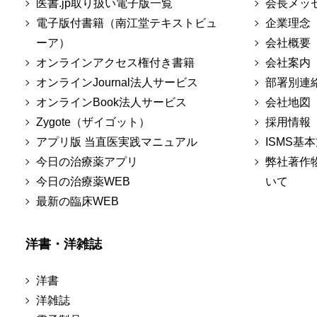
医書.jp取り扱い電子版一覧
会長メッ
電子版付書籍（南江堂テキストビュ
企業理念
ーア）
会社概要
オンラインアクセス権付き書籍
会社案内
オンラインJournal法人サービス
部署別連
オンラインBook法人サービス
会社地図
Zygote（ザイゴット）
採用情報
アプリ版 当直医実践マニュアル
ISMS基
今日の治療薬アプリ
弊社著作
今日の治療薬WEB
いて
最新の臨床WEB
洋書・洋雑誌
洋書
洋雑誌