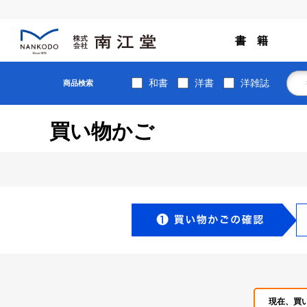
書 籍
和書
洋書
洋雑誌
商品検索
買い物かご
現在、買