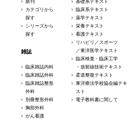
新刊
基礎系テキスト
カテゴリから
臨床系テキスト
探す
薬学テキスト
シリーズから
栄養テキスト
探す
看護テキスト
リハビリ／スポーツ
／東洋医学テキスト
雑誌
臨床検査・臨床工学
臨床雑誌内科
・放射線技術テキスト
臨床雑誌外科
柔道整復テキスト
臨床雑誌整形
東洋療法学校協会編テキ
外科
スト
別冊整形外科
電子教科書に関して
胸部外科
がん看護