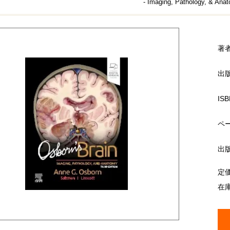
- Imaging, Pathology, & Ana
著
出
ISB
ペ
出
定
在