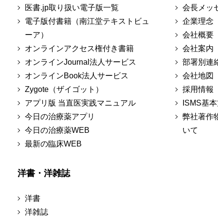
医書.jp取り扱い電子版一覧
会長メッ
電子版付書籍（南江堂テキストビュ
企業理念
ーア）
会社概要
オンラインアクセス権付き書籍
会社案内
オンラインJournal法人サービス
部署別連
オンラインBook法人サービス
会社地図
Zygote（ザイゴット）
採用情報
アプリ版 当直医実践マニュアル
ISMS基
今日の治療薬アプリ
弊社著作
今日の治療薬WEB
いて
最新の臨床WEB
洋書・洋雑誌
洋書
洋雑誌