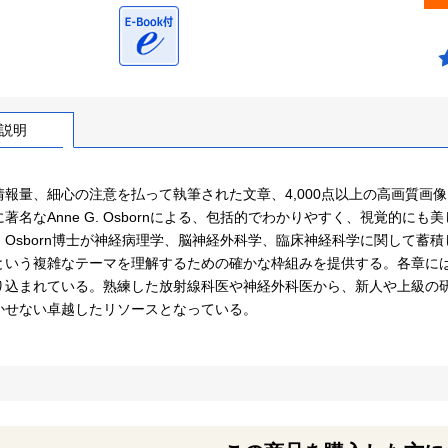
説明
報量、細心の注意を払って執筆された文章、4,000点以上の高画質画像を誇る
著名なAnne G. Osbornによる、包括的でわかりやすく、視覚的
、Osborn博士が神経病理学、脳神経外科学、臨床神経科学に関して蓄
という複雑なテーマを理解するための確かな枠組みを提供する。各章に
り込まれている。熟練した放射線科医や神経外科医から、新人や上級の
かせない卓越したリソースとなっている。