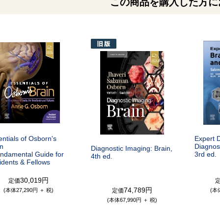
この商品を購入した方に
ntials of Osborn's
Expert D
in
Diagnos
Diagnostic Imaging: Brain,
undamental Guide for
3rd ed.
4th ed.
idents & Fellows
30,019円
定価
74,789円
(本体27,290円 ＋ 税)
定価
(本
(本体67,990円 ＋ 税)