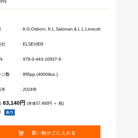
tomy
者
: A.G.Osborn, K.L.Salzman & L.L.Linscott
版社
: ELSEVIER
N
: 978-0-443-10937-9
ージ数
: 895pp.(4000illus.)
版年
: 2024年
63,140円
価
(本体57,400円 ＋ 税)
庫